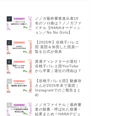
ノノガ最終審査進出者10
1
名のソロ曲は？ノノガファ
イナル【HANAオーディシ
ョン／No No Girls】
【2025年】谷桃子バレエ
2
団 退団＆休団した団員一
覧を公式が発表
渡邊ディレクターが退社！
3
谷桃子バレエ団YouTube
から卒業｜退社の理由は？
【谷桃子バレエ団】馳麻弥
4
さんが2025年末で退団｜
Instagramでのご報告まと
め
ノノガファイナル｜最終審
5
査の順番・呼ばれた順番・
結果まとめ！HANAデビュ