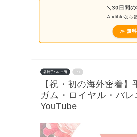
＼30日間
Audible
≫ 無
谷桃子バレエ団
PR
【祝・初の海外密着】
ガム・ロイヤル・バレ
YouTube