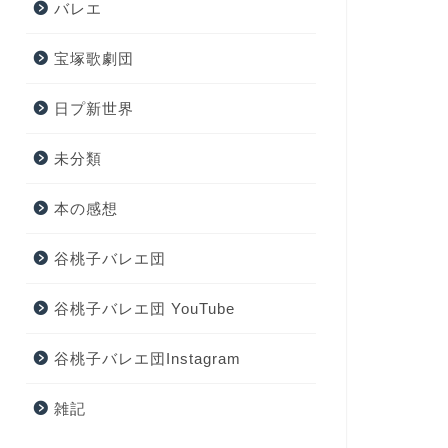
バレエ
宝塚歌劇団
日プ新世界
未分類
本の感想
谷桃子バレエ団
谷桃子バレエ団 YouTube
谷桃子バレエ団Instagram
雑記