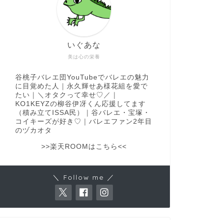
いぐあな
美は心の栄養
谷桃子バレエ団YouTubeでバレエの魅力
に目覚めた人｜永久輝せあ様花組を愛で
たい｜＼オタクって幸せ♡／｜
KO1KEYZの柳谷伊冴くん応援してます
（積み立てISSA民）｜谷バレエ・宝塚・
コイキーズが好き♡｜バレエファン2年目
のヅカオタ
>>楽天ROOMはこちら<<
＼ Follow me ／