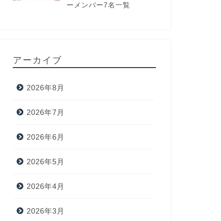
ーメンバー7名一覧
アーカイブ
2026年8月
2026年7月
2026年6月
2026年5月
2026年4月
2026年3月