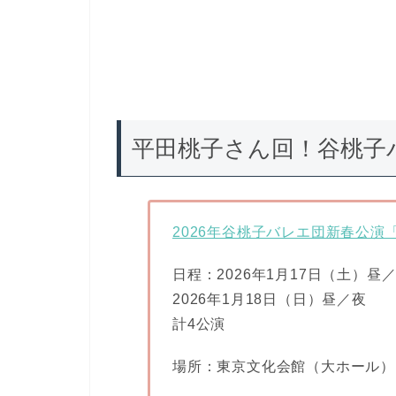
平田桃子さん回！谷桃子
2026年谷桃子バレエ団新春公演
日程：2026年1月17日（土）昼
2026年1月18日（日）昼／夜
計4公演
場所：東京文化会館（大ホール）