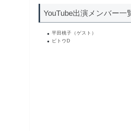
YouTube出演メンバー一
平田桃子（ゲスト）
ビトウD