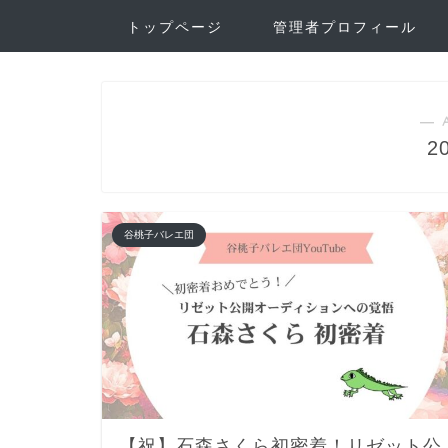
トップページ
管理者プロフィール
― 
2
谷桃子バレエ団
【祝】石森さくら初密着！リゼット公