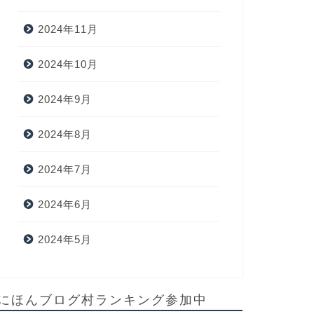
2024年11月
2024年10月
2024年9月
2024年8月
2024年7月
2024年6月
2024年5月
にほんブログ村ランキング参加中