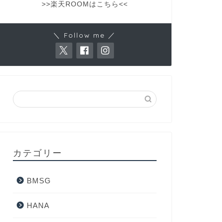
>>楽天ROOMはこちら<<
＼ Follow me ／
カテゴリー
BMSG
HANA