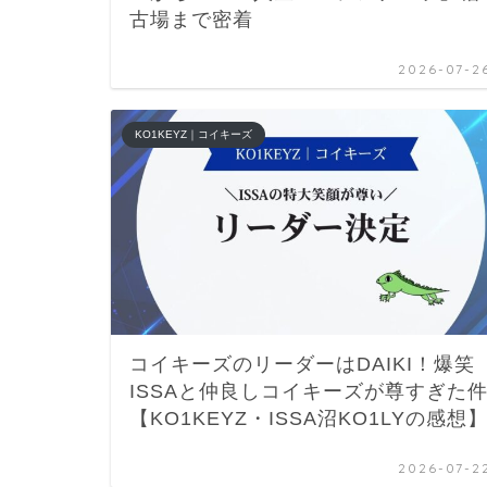
古場まで密着
2026-07-2
KO1KEYZ｜コイキーズ
コイキーズのリーダーはDAIKI！爆笑
ISSAと仲良しコイキーズが尊すぎた
【KO1KEYZ・ISSA沼KO1LYの感想
2026-07-2