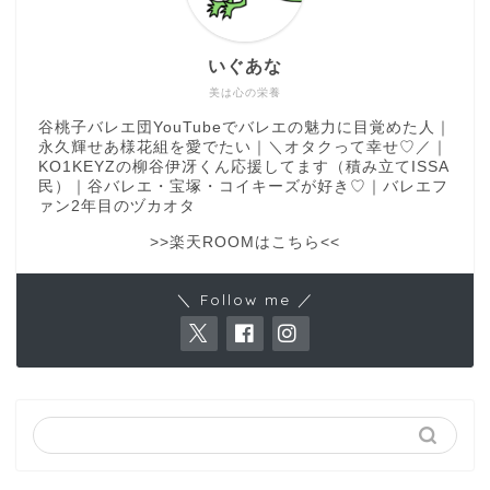
いぐあな
美は心の栄養
谷桃子バレエ団YouTubeでバレエの魅力に目覚めた人｜
永久輝せあ様花組を愛でたい｜＼オタクって幸せ♡／｜
KO1KEYZの柳谷伊冴くん応援してます（積み立てISSA
民）｜谷バレエ・宝塚・コイキーズが好き♡｜バレエフ
ァン2年目のヅカオタ
>>楽天ROOMはこちら<<
＼ Follow me ／