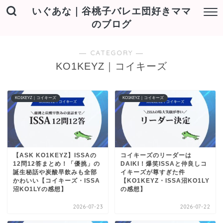
いぐあな｜谷桃子バレエ団好きママ
のブログ
― CATEGORY ―
KO1KEYZ｜コイキーズ
KO1KEYZ｜コイキーズ
KO1KEYZ｜コイキーズ
【ASK KO1KEYZ】ISSAの
コイキーズのリーダーは
12問12答まとめ！「優挑」の
DAIKI！爆笑ISSAと仲良しコ
誕生秘話や炭酸早飲みも全部
イキーズが尊すぎた件
かわいい【コイキーズ・ISSA
【KO1KEYZ・ISSA沼KO1LY
沼KO1LYの感想】
の感想】
2026-07-23
2026-07-22