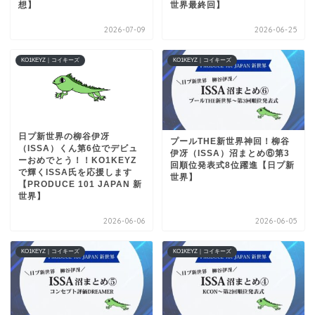
想】
世界最終回】
2026-07-09
2026-06-25
KO1KEYZ｜コイキーズ
KO1KEYZ｜コイキーズ
日プ新世界の柳谷伊冴
プールTHE新世界神回！柳谷
（ISSA）くん第6位でデビュ
伊冴（ISSA）沼まとめ⑥第3
ーおめでとう！！KO1KEYZ
回順位発表式8位躍進【日プ新
で輝くISSA氏を応援します
世界】
【PRODUCE 101 JAPAN 新
世界】
2026-06-06
2026-06-05
KO1KEYZ｜コイキーズ
KO1KEYZ｜コイキーズ