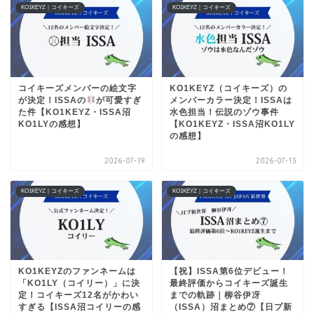
KO1KEYZ｜コイキーズ
KO1KEYZ｜コイキーズ
コイキーズメンバーの絵文字
KO1KEYZ（コイキーズ）の
が決定！ISSAの
が可愛すぎ
メンバーカラー決定！ISSAは
た件【KO1KEYZ・ISSA沼
水色担当！伝説のゾウ事件
KO1LYの感想】
【KO1KEYZ・ISSA沼KO1LY
の感想】
2026-07-19
2026-07-13
KO1KEYZ｜コイキーズ
KO1KEYZ｜コイキーズ
KO1KEYZのファンネームは
【祝】ISSA第6位デビュー！
「KO1LY（コイリー）」に決
最終評価からコイキーズ誕生
定！コイキーズ12名がかわい
までの軌跡｜柳谷伊冴
すぎる【ISSA沼コイリーの感
（ISSA）沼まとめ⑦【日プ新