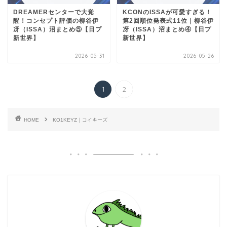
DREAMERセンターで大覚
KCONのISSAが可愛すぎる！
醒！コンセプト評価の柳谷伊
第2回順位発表式11位｜柳谷伊
冴（ISSA）沼まとめ⑤【日プ
冴（ISSA）沼まとめ④【日プ
新世界】
新世界】
2026-05-31
2026-05-26
1
2
HOME
KO1KEYZ｜コイキーズ