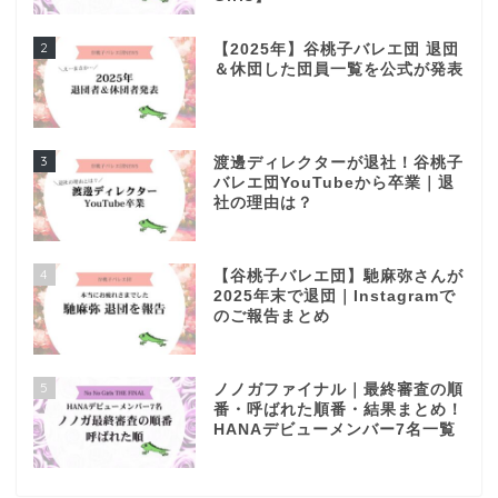
2
【2025年】谷桃子バレエ団 退団
＆休団した団員一覧を公式が発表
3
渡邊ディレクターが退社！谷桃子
バレエ団YouTubeから卒業｜退
社の理由は？
4
【谷桃子バレエ団】馳麻弥さんが
2025年末で退団｜Instagramで
のご報告まとめ
5
ノノガファイナル｜最終審査の順
番・呼ばれた順番・結果まとめ！
HANAデビューメンバー7名一覧