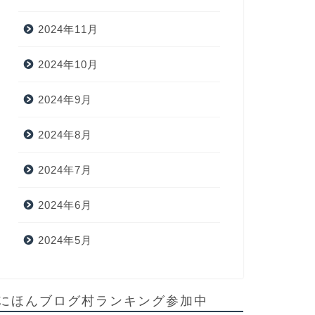
2024年11月
2024年10月
2024年9月
2024年8月
2024年7月
2024年6月
2024年5月
にほんブログ村ランキング参加中