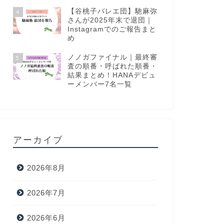
【谷桃子バレエ団】馳麻弥
4
さんが2025年末で退団｜
Instagramでのご報告まと
め
ノノガファイナル｜最終審
5
査の順番・呼ばれた順番・
結果まとめ！HANAデビュ
ーメンバー7名一覧
アーカイブ
2026年8月
2026年7月
2026年6月