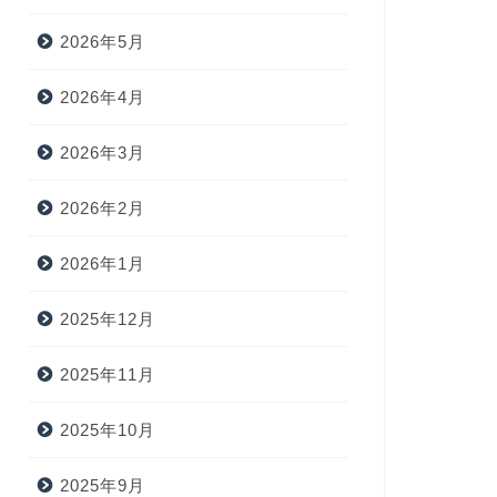
2026年5月
2026年4月
2026年3月
2026年2月
2026年1月
2025年12月
2025年11月
2025年10月
2025年9月