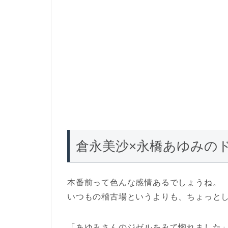
倉永美沙×永橋あゆみの
本番前って色んな感情あるでしょうね。
いつもの稽古場というよりも、ちょっと
「あゆみさんのジゼルをみて惚れました