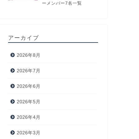
ーメンバー7名一覧
アーカイブ
2026年8月
2026年7月
2026年6月
2026年5月
2026年4月
2026年3月