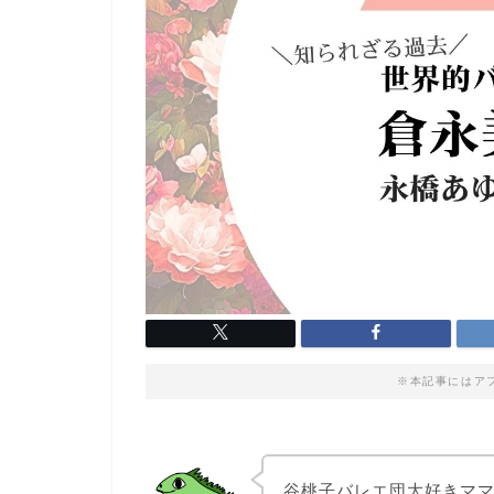
※本記事にはア
谷桃子バレエ団大好きママ「