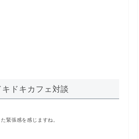
ドキドキカフェ対談
した緊張感を感じますね。
」