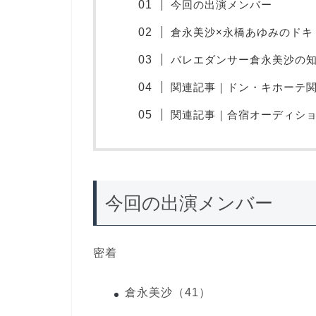
今回の出演メンバー
倉永美沙×永橋あゆみのドキ
バレエダンサー倉永美沙の
関連記事｜ドン・キホーテ
関連記事｜合宿オーディシ
今回の出演メンバー
密着
倉永美沙（41）