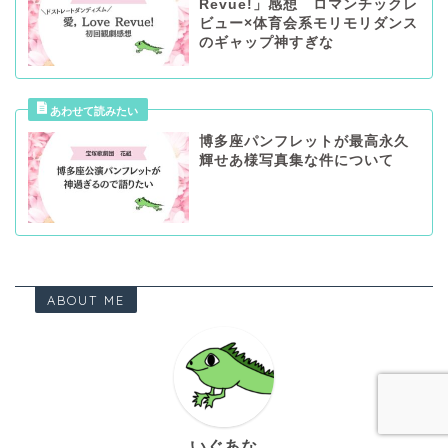
Revue!」感想 ロマンチックレ
ビュー×体育会系モリモリダンス
のギャップ神すぎな
博多座パンフレットが最高永久
輝せあ様写真集な件について
ABOUT ME
いぐあな