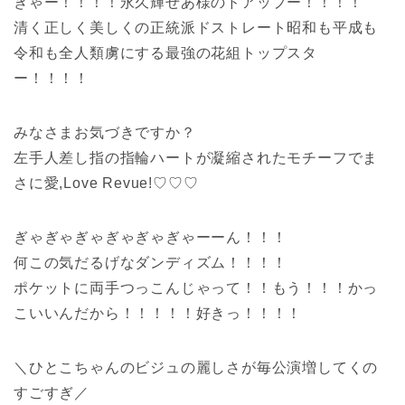
きゃー！！！！永久輝せあ様のドアップー！！！！
清く正しく美しくの正統派ドストレート昭和も平成も
令和も全人類虜にする最強の花組トップスタ
ー！！！！
みなさまお気づきですか？
左手人差し指の指輪ハートが凝縮されたモチーフでま
さに愛,Love Revue!♡♡♡
ぎゃぎゃぎゃぎゃぎゃぎゃーーん！！！
何この気だるげなダンディズム！！！！
ポケットに両手つっこんじゃって！！もう！！！かっ
こいいんだから！！！！！好きっ！！！！
＼ひとこちゃんのビジュの麗しさが毎公演増してくの
すごすぎ／