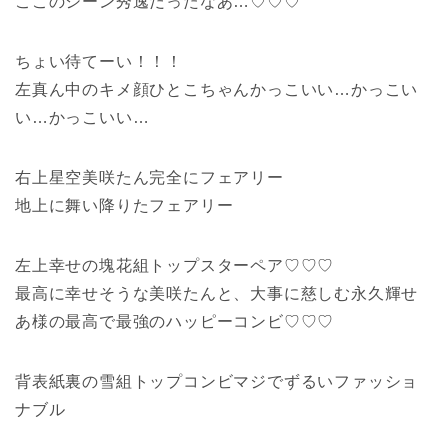
ここのシーン秀逸だったなあ…♡♡♡
ちょい待てーい！！！
左真ん中のキメ顔ひとこちゃんかっこいい…かっこい
い…かっこいい…
右上星空美咲たん完全にフェアリー
地上に舞い降りたフェアリー
左上幸せの塊花組トップスターペア♡♡♡
最高に幸せそうな美咲たんと、大事に慈しむ永久輝せ
あ様の最高で最強のハッピーコンビ♡♡♡
背表紙裏の雪組トップコンビマジでずるいファッショ
ナブル