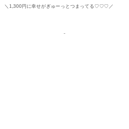
＼1,300円に幸せがぎゅーっとつまってる♡♡♡／