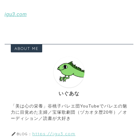
igu3.com
ABOUT ME
いぐあな
「美は心の栄養」谷桃子バレエ団YouTubeでバレエの魅
力に目覚めた主婦／宝塚歌劇団（ヅカオタ歴20年）／オ
ーディション／読書が大好き
https://igu3.com
BLOG：