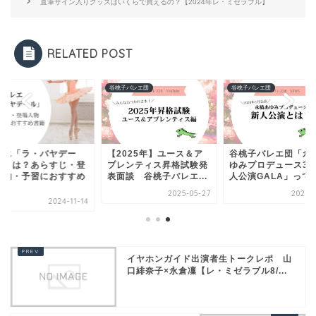
直筆サイン入りグッズはいくらで買えるの？【2024年レ・ミゼラブル】
RELATED POST
エ
谷桃子バレエ団
谷桃子バレエ団
レエ「ラ・バヤデー
【2025年】ユース＆ア
谷桃子バレエ団「永
」とは？あらすじ・登
プレンティス昇格試験発
ゆみプロデュース3
人物・予習におすすめ
表面談 谷桃子バレエ...
人公演GALA」って一.
.
2025-05-27
2026-0
2024-11-14
イヤホンガイド出演者生トークレポ 山
口緋奈子×永倉凜【レ・ミゼラブル8/...