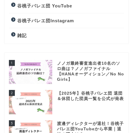
谷桃子バレエ団 YouTube
谷桃子バレエ団Instagram
雑記
1
ノノガ最終審査進出者10名のソ
ロ曲は？ノノガファイナル
【HANAオーディション／No No
Girls】
2
【2025年】谷桃子バレエ団 退団
＆休団した団員一覧を公式が発表
3
渡邊ディレクターが退社！谷桃子
バレエ団YouTubeから卒業｜退