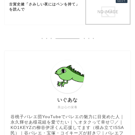
古賀史健「さみしい夜にはペンを持て」
を読んで
いぐあな
美は心の栄養
谷桃子バレエ団YouTubeでバレエの魅力に目覚めた人｜
永久輝せあ様花組を愛でたい｜＼オタクって幸せ♡／｜
KO1KEYZの柳谷伊冴くん応援してます（積み立てISSA
民）｜谷バレエ・宝塚・コイキーズが好き♡｜バレエフ