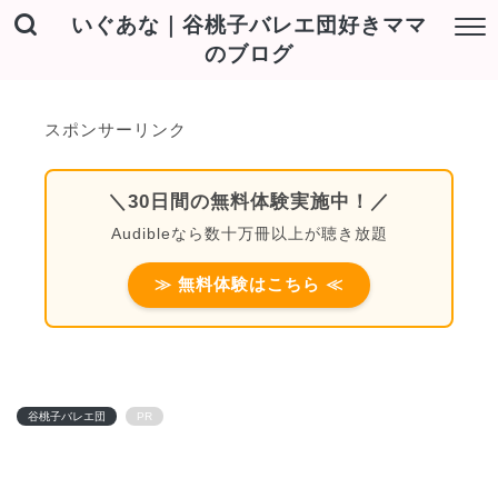
いぐあな｜谷桃子バレエ団好きママ
のブログ
スポンサーリンク
＼30日間の無料体験実施中！／
Audibleなら数十万冊以上が聴き放題
≫ 無料体験はこちら ≪
谷桃子バレエ団
PR