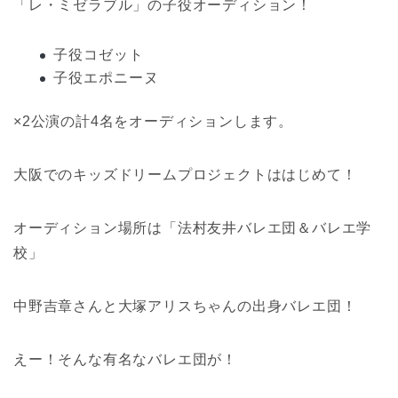
「レ・ミゼラブル」の子役オーディション！
子役コゼット
子役エポニーヌ
×2公演の計4名をオーディションします。
大阪でのキッズドリームプロジェクトははじめて！
オーディション場所は「法村友井バレエ団＆バレエ学
校」
中野吉章さんと大塚アリスちゃんの出身バレエ団！
えー！そんな有名なバレエ団が！