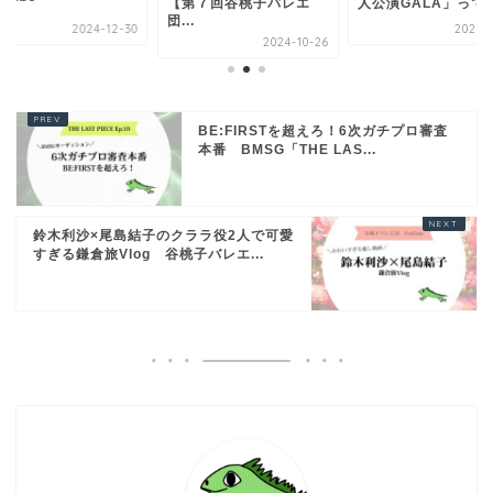
【第７回谷桃子バレエ
人公演GALA」って一.
団...
2024-12-30
2026-0
2024-10-26
BE:FIRSTを超えろ！6次ガチプロ審査
本番 BMSG「THE LAS...
鈴木利沙×尾島結子のクララ役2人で可愛
すぎる鎌倉旅Vlog 谷桃子バレエ...