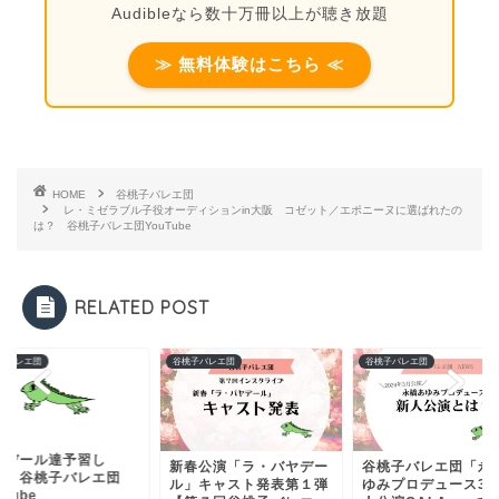
Audibleなら数十万冊以上が聴き放題
≫ 無料体験はこちら ≪
HOME
谷桃子バレエ団
レ・ミゼラブル子役オーディションin大阪 コゼット／エポニーヌに選ばれたの
は？ 谷桃子バレエ団YouTube
RELATED POST
子バレエ団
谷桃子バレエ団
谷桃子バレエ団
ヤデール達予習し
新春公演「ラ・バヤデー
谷桃子バレエ団「永
！ 谷桃子バレエ団
ル」キャスト発表第１弾
ゆみプロデュース3
uTube