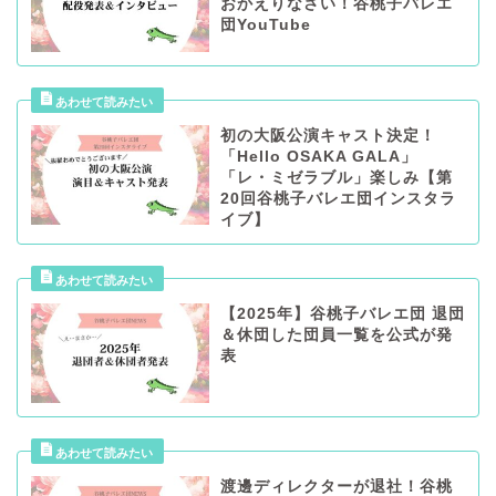
おかえりなさい！谷桃子バレエ
団YouTube
初の大阪公演キャスト決定！
「Hello OSAKA GALA」
「レ・ミゼラブル」楽しみ【第
20回谷桃子バレエ団インスタラ
イブ】
【2025年】谷桃子バレエ団 退団
＆休団した団員一覧を公式が発
表
渡邊ディレクターが退社！谷桃