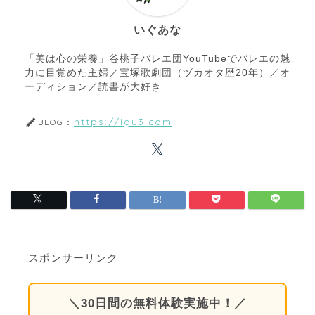
いぐあな
「美は心の栄養」谷桃子バレエ団YouTubeでバレエの魅
力に目覚めた主婦／宝塚歌劇団（ヅカオタ歴20年）／オ
ーディション／読書が大好き
https://igu3.com
BLOG：
スポンサーリンク
＼30日間の無料体験実施中！／