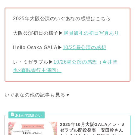
2025年大阪公演のいぐあなの感想はこちら
大阪公演初日の様子▶
満員御礼の初日写真あり
Hello Osaka GALA▶
10/25昼公演の感想
レ・ミゼラブル▶
10/26昼公演の感想（今井智
也×森脇崇行主演回）
いぐあなの他の記事も見る▼
2025年10月大阪GALA／レ・ミ
ゼラブル配役発表 安田幹さん