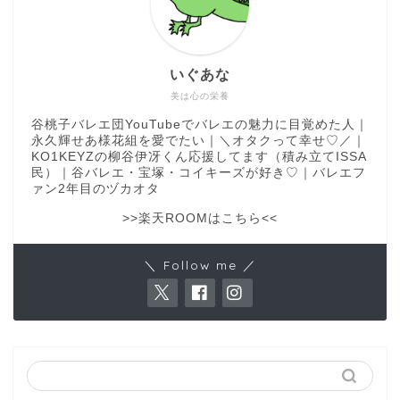
いぐあな
美は心の栄養
谷桃子バレエ団YouTubeでバレエの魅力に目覚めた人｜
永久輝せあ様花組を愛でたい｜＼オタクって幸せ♡／｜
KO1KEYZの柳谷伊冴くん応援してます（積み立てISSA
民）｜谷バレエ・宝塚・コイキーズが好き♡｜バレエフ
ァン2年目のヅカオタ
>>楽天ROOMはこちら<<
＼ Follow me ／