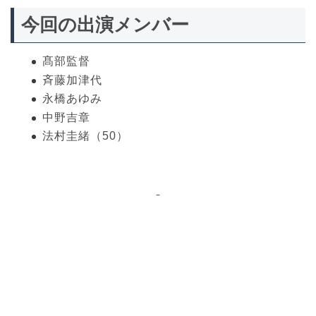
今回の出演メンバー
髙部監督
斉藤加津代
永橋あゆみ
中野吉章
法村圭緒（50）