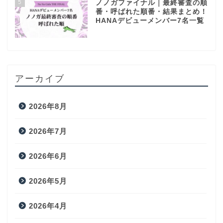
5
ノノガファイナル｜最終審査の順
番・呼ばれた順番・結果まとめ！
HANAデビューメンバー7名一覧
アーカイブ
2026年8月
2026年7月
2026年6月
2026年5月
2026年4月