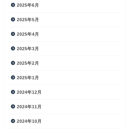
2025年6月
2025年5月
2025年4月
2025年3月
2025年2月
2025年1月
2024年12月
2024年11月
2024年10月