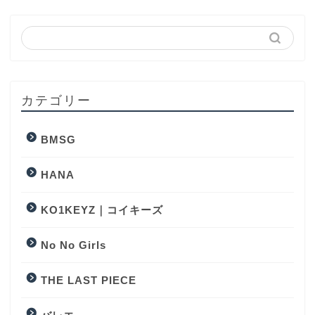
カテゴリー
BMSG
HANA
KO1KEYZ｜コイキーズ
No No Girls
THE LAST PIECE