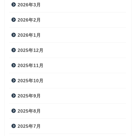
2026年3月
2026年2月
2026年1月
2025年12月
2025年11月
2025年10月
2025年9月
2025年8月
2025年7月