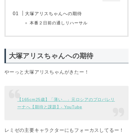
大塚アリスちゃんへの期待
本番２日前の通しリハーサル
大塚アリスちゃんへの期待
やーっと大塚アリスちゃんがきたー！
【165cm25歳】「薄い…」元ロシアのプロバレリ
ーナへ【期待と課題】- YouTube
レミゼの主要キャラクターにもフォーカスしてるー！