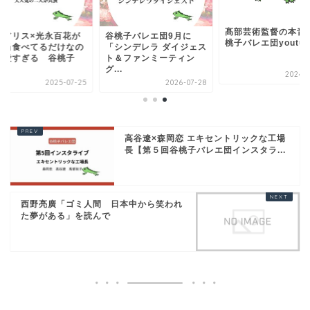
髙部芸術監督の本音
塚アリス×光永百花が
谷桃子バレエ団9月に
桃子バレエ団youtub
弁当食べてるだけなの
「シンデレラ ダイジェス
可愛すぎる 谷桃子
ト＆ファンミーティン
.
グ...
2024-0
2025-07-25
2026-07-28
高谷遼×森岡恋 エキセントリックな工場
長【第５回谷桃子バレエ団インスタラ...
西野亮廣「ゴミ人間 日本中から笑われ
た夢がある」を読んで