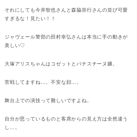
それにしても今井智也さんと森脇崇行さんの並び可愛
すぎるな！見たい！！
ジャヴェール警部の田村幸弘さんは本当に手の動きが
美しい♡
大塚アリスちゃんはコゼットとバチスチーヌ嬢。
苦戦してますね…。不安な顔…。
舞台上での演技って難しいですよね。
自分が思っているものと客席からの見え方は全然違う
し…。