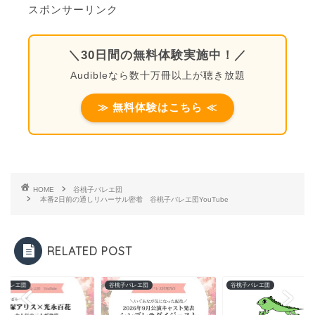
スポンサーリンク
＼30日間の無料体験実施中！／
Audibleなら数十万冊以上が聴き放題
≫ 無料体験はこちら ≪
HOME
谷桃子バレエ団
本番2日前の通しリハーサル密着 谷桃子バレエ団YouTube
RELATED POST
子バレエ団
谷桃子バレエ団
谷桃子バレエ団