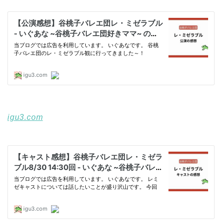
igu3.com