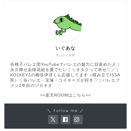
いぐあな
美は心の栄養
谷桃子バレエ団YouTubeでバレエの魅力に目覚めた人｜
永久輝せあ様花組を愛でたい｜＼オタクって幸せ♡／｜
KO1KEYZの柳谷伊冴くん応援してます（積み立てISSA
民）｜谷バレエ・宝塚・コイキーズが好き♡｜バレエフ
ァン2年目のヅカオタ
>>楽天ROOMはこちら<<
＼ Follow me ／