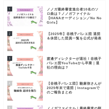
1
ノノガ最終審査進出者10名のソ
ロ曲は？ノノガファイナル
【HANAオーディション／No No
Girls】
2
【2025年】谷桃子バレエ団 退団
＆休団した団員一覧を公式が発表
3
渡邊ディレクターが退社！谷桃子
バレエ団YouTubeから卒業｜退
社の理由は？
4
【谷桃子バレエ団】馳麻弥さんが
2025年末で退団｜Instagramで
のご報告まとめ
5
ノノガファイナル｜最終審査の順