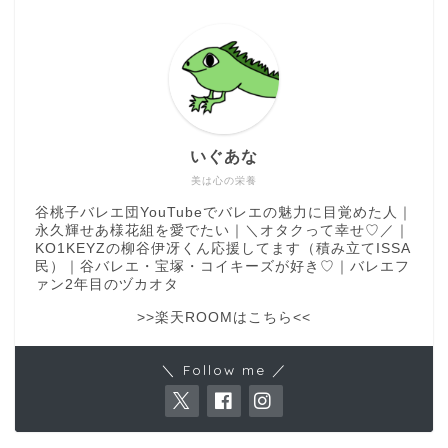
いぐあな
美は心の栄養
谷桃子バレエ団YouTubeでバレエの魅力に目覚めた人｜
永久輝せあ様花組を愛でたい｜＼オタクって幸せ♡／｜
KO1KEYZの柳谷伊冴くん応援してます（積み立てISSA
民）｜谷バレエ・宝塚・コイキーズが好き♡｜バレエフ
ァン2年目のヅカオタ
>>楽天ROOMはこちら<<
＼ Follow me ／