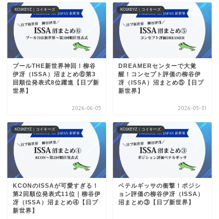
KO1KEYZ｜コイキーズ
KO1KEYZ｜コイキーズ
プールTHE新世界神回！柳谷
DREAMERセンターで大覚
伊冴（ISSA）沼まとめ⑥第3
醒！コンセプト評価の柳谷伊
回順位発表式8位躍進【日プ新
冴（ISSA）沼まとめ⑤【日プ
世界】
新世界】
2026-06-05
2026-05-31
KO1KEYZ｜コイキーズ
KO1KEYZ｜コイキーズ
KCONのISSAが可愛すぎる！
ベテルギッサの衝撃！ポジシ
第2回順位発表式11位｜柳谷伊
ョン評価の柳谷伊冴（ISSA）
冴（ISSA）沼まとめ④【日プ
沼まとめ③【日プ新世界】
新世界】