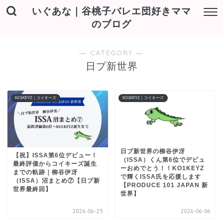
いぐあな｜谷桃子バレエ団好きママ
のブログ
― CATEGORY ―
日プ新世界
KO1KEYZ｜コイキーズ
KO1KEYZ｜コイキーズ
日プ新世界の柳谷伊冴
【祝】ISSA第6位デビュー！
（ISSA）くん第6位でデビュ
最終評価からコイキーズ誕生
ーおめでとう！！KO1KEYZ
までの軌跡｜柳谷伊冴
で輝くISSA氏を応援します
（ISSA）沼まとめ⑦【日プ新
【PRODUCE 101 JAPAN 新
世界最終回】
世界】
2026-06-25
2026-06-06