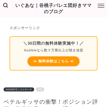
いぐあな｜谷桃子バレエ団好きママ
のブログ
スポンサーリンク
＼30日間の無料体験実施中！／
Audibleなら数十万冊以上が聴き放題
≫ 無料体験はこちら ≪
KO1KEYZ｜コイキーズ
PR
ベテルギッサの衝撃！ポジション評