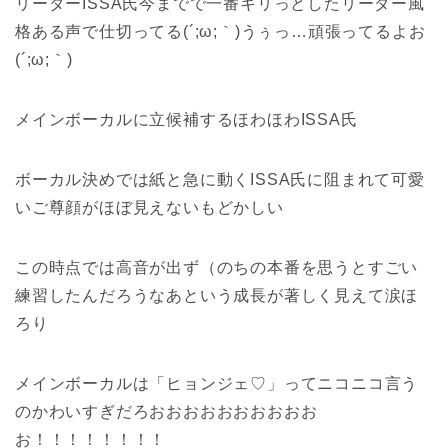
リーダーISSA氏今までで一番キリっとしたリーダー風
格ある声で仕切ってる(´;ω;｀)うぅっ…頑張ってるよお
(´;ω;｀)
メインボーカルに立候補するほわほわISSA氏
ボーカル決めでは紙と急に動くISSA氏に阻まれて可愛
いご尊顔がほぼ見えないもどかしい
この時点では高音が出ず（のちの本番を思うとすごい
練習したんだろうなあという成長が著しく見えて涙ほ
ろり
メインボーカルは「ヒョンジェ♡」ってニコニコ言う
のかわいすぎだろおおおおおおおおおお
お！！！！！！！！