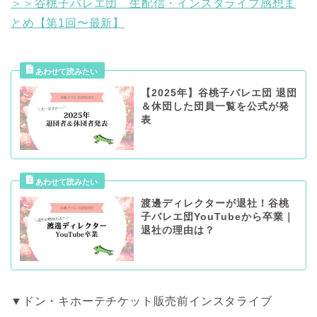
＞＞谷桃子バレエ団 生配信・インスタライブ感想ま
とめ【第1回〜最新】
【2025年】谷桃子バレエ団 退団
＆休団した団員一覧を公式が発
表
渡邊ディレクターが退社！谷桃
子バレエ団YouTubeから卒業｜
退社の理由は？
▼ドン・キホーテチケット販売前インスタライブ