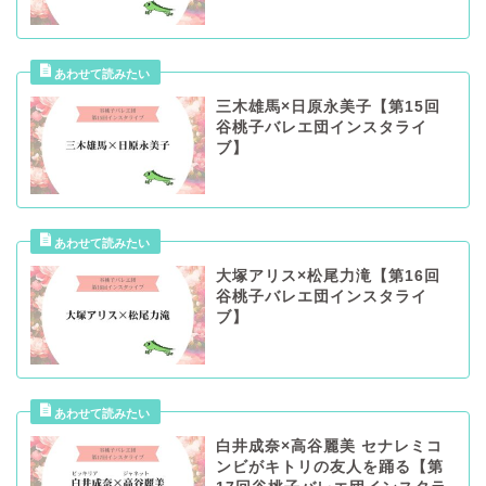
三木雄馬×日原永美子【第15回
谷桃子バレエ団インスタライ
ブ】
大塚アリス×松尾力滝【第16回
谷桃子バレエ団インスタライ
ブ】
白井成奈×高谷麗美 セナレミコ
ンビがキトリの友人を踊る【第