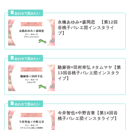
永橋あゆみ×森岡恋 【第12回
谷桃子バレエ団インスタライ
ブ】
馳麻弥×田村幸弘 #タムマヤ【第
13回谷桃子バレエ団インスタラ
イブ】
今井智也×中野吉章【第14回谷
桃子バレエ団インスタライブ】