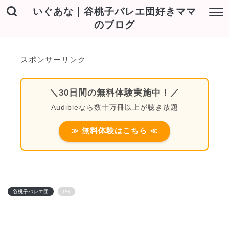
いぐあな｜谷桃子バレエ団好きママ
のブログ
スポンサーリンク
＼30日間の無料体験実施中！／
Audibleなら数十万冊以上が聴き放題
≫ 無料体験はこちら ≪
谷桃子バレエ団
PR