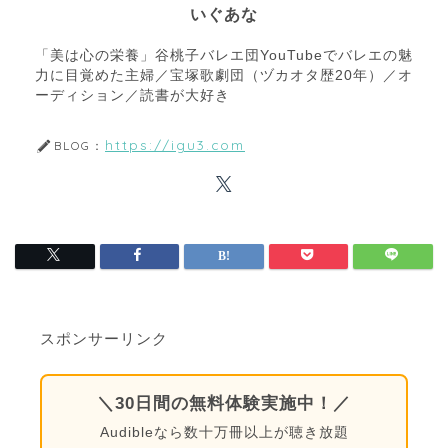
いぐあな
「美は心の栄養」谷桃子バレエ団YouTubeでバレエの魅
力に目覚めた主婦／宝塚歌劇団（ヅカオタ歴20年）／オ
ーディション／読書が大好き
https://igu3.com
BLOG：
スポンサーリンク
＼30日間の無料体験実施中！／
Audibleなら数十万冊以上が聴き放題