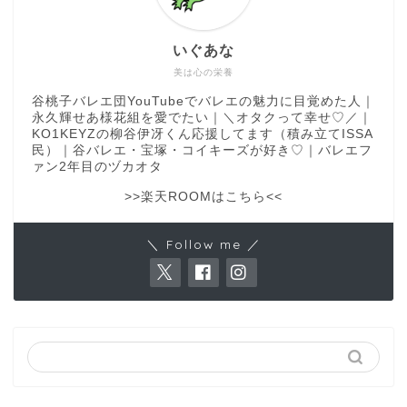
いぐあな
美は心の栄養
谷桃子バレエ団YouTubeでバレエの魅力に目覚めた人｜
永久輝せあ様花組を愛でたい｜＼オタクって幸せ♡／｜
KO1KEYZの柳谷伊冴くん応援してます（積み立てISSA
民）｜谷バレエ・宝塚・コイキーズが好き♡｜バレエフ
ァン2年目のヅカオタ
>>楽天ROOMはこちら<<
＼ Follow me ／