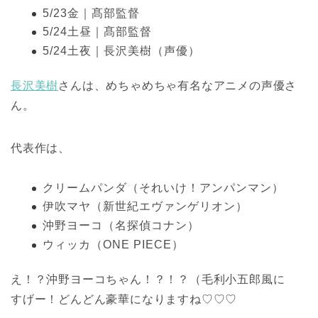
5/23金｜髙部監督
5/24土昼｜髙部監督
5/24土夜｜長沢美樹（声優）
長沢美樹
さんは、めちゃめちゃ有名なアニメの声優さ
ん。
代表作は、
クリームパンダ（それいけ！アンパンマン）
伊吹マヤ（新世紀エヴァンゲリオン）
沖野ヨーコ（名探偵コナン）
ウィッカ（ONE PIECE）
え！？沖野ヨーコちゃん！？！？（毛利小五郎風に
すげー！どんどん豪華になりますね♡♡♡