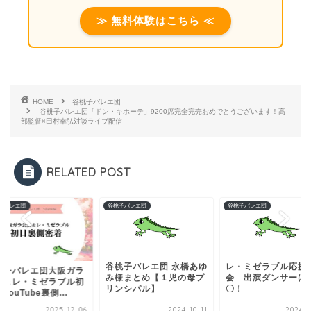
≫ 無料体験はこちら ≪
HOME
谷桃子バレエ団
谷桃子バレエ団「ドン・キホーテ」9200席完全完売おめでとうございます！髙
部監督×田村幸弘対談ライブ配信
RELATED POST
子バレエ団
谷桃子バレエ団
谷桃子バレエ団
谷桃子バレエ団 永橋あゆ
レ・ミゼラブル応援
桃子バレエ団大阪ガラ
み様まとめ【１児の母プ
会 出演ダンサーは
演＆レ・ミゼラブル初
リンシパル】
〇！
YouTube裏側...
2025-12-06
2024-10-11
2024-0