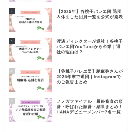
2
【2025年】谷桃子バレエ団 退団
＆休団した団員一覧を公式が発表
3
渡邊ディレクターが退社！谷桃子
バレエ団YouTubeから卒業｜退
社の理由は？
4
【谷桃子バレエ団】馳麻弥さんが
2025年末で退団｜Instagramで
のご報告まとめ
5
ノノガファイナル｜最終審査の順
番・呼ばれた順番・結果まとめ！
HANAデビューメンバー7名一覧