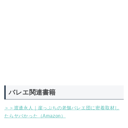
バレエ関連書籍
＞＞渡邊永人｜崖っぷちの老舗バレエ団に密着取材し
たらヤバかった（Amazon）