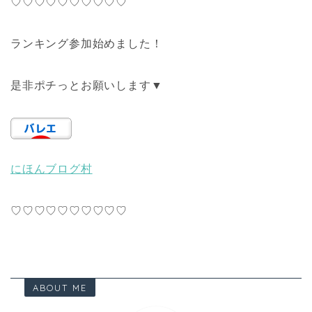
♡♡♡♡♡♡♡♡♡♡
ランキング参加始めました！
是非ポチっとお願いします▼
にほんブログ村
♡♡♡♡♡♡♡♡♡♡
ABOUT ME