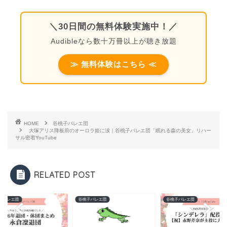
＼30日間の無料体験実施中！／
Audibleなら数十万冊以上が聴き放題
≫ 無料体験はこちら ≪
HOME
谷桃子バレエ団
大塚アリス降板前のオーロラ姫に涙｜谷桃子バレエ団「眠れる森の美女」リハー
サル密着YouTube
RELATED POST
子バレエ団
谷桃子バレエ団
谷桃子バレエ団