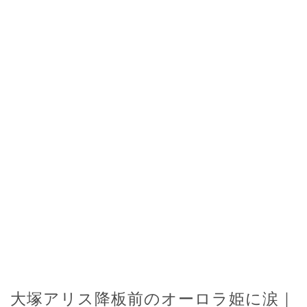
大塚アリス降板前のオーロラ姫に涙｜