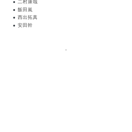
二村康哉
飯田嵐
西出拓真
安田幹