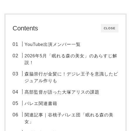
Contents
CLOSE
YouTube出演メンバー一覧
2026年5月「眠れる森の美女」のあらすじ解
説！
森脇崇行が金髪に！デジレ王子を意識したビ
ジュアル作りも
髙部監督が語った大塚アリスの課題
バレエ関連書籍
関連記事｜谷桃子バレエ団「眠れる森の美
女」