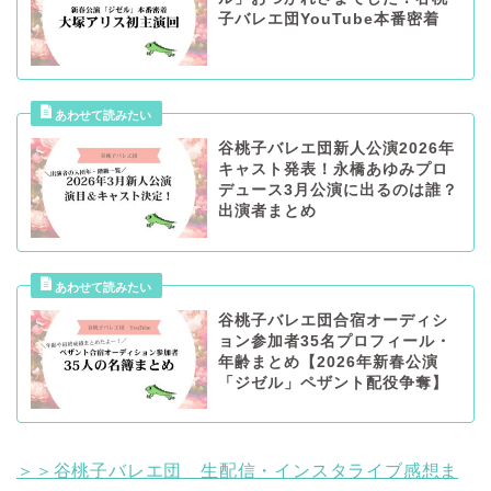
子バレエ団YouTube本番密着
谷桃子バレエ団新人公演2026年
キャスト発表！永橋あゆみプロ
デュース3月公演に出るのは誰？
出演者まとめ
谷桃子バレエ団合宿オーディシ
ョン参加者35名プロフィール・
年齢まとめ【2026年新春公演
「ジゼル」ペザント配役争奪】
＞＞谷桃子バレエ団 生配信・インスタライブ感想ま