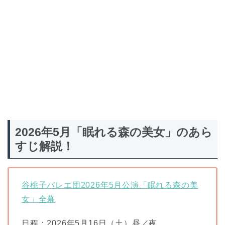
2026年5月「眠れる森の美女」のあら
すじ解説！
谷桃子バレエ団2026年5月公演「眠れる森の美
女」全幕
日程：2026年5月16日（土）昼／夜