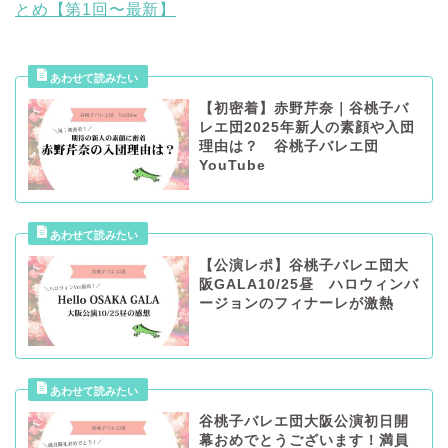
とめ【第1回〜最新】
【初密着】赤野芹奈｜谷桃子バ
レエ団2025年新人の素顔や入団
理由は？ 谷桃子バレエ団
YouTube
【公演レポ】谷桃子バレエ団大
阪GALA10/25昼 ハロウィンバ
ージョンのフィナーレが激熱
谷桃子バレエ団大阪公演初日開
幕おめでとうございます！満員