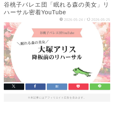
谷桃子バレエ団「眠れる森の美女」リ
ハーサル密着YouTube
2026-05-24
/
2026-05-25
※本記事にはアフィリエイト広告を含みます。