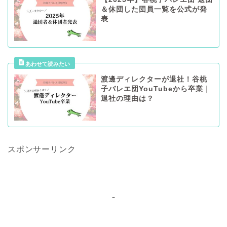
＆休団した団員一覧を公式が発
表
渡邊ディレクターが退社！谷桃
子バレエ団YouTubeから卒業｜
退社の理由は？
スポンサーリンク