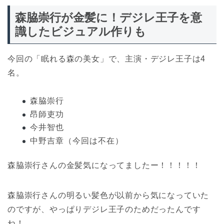
森脇崇行が金髪に！デジレ王子を意
識したビジュアル作りも
今回の「眠れる森の美女」で、主演・デジレ王子は4
名。
森脇崇行
昂師吏功
今井智也
中野吉章（今回は不在）
森脇崇行さんの金髪気になってましたー！！！！！
森脇崇行さんの明るい髪色が以前から気になっていた
のですが、やっぱりデジレ王子のためだったんです
ね！