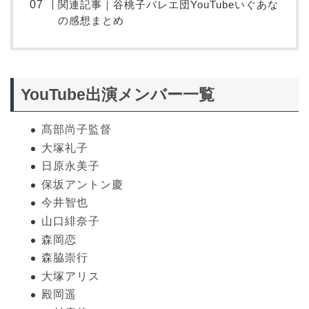
関連記事｜谷桃子バレエ団YouTubeいぐあな
の感想まとめ
YouTube出演メンバー一覧
髙部尚子監督
大塚礼子
日原永美子
保坂アントン慶
今井智也
山口緋奈子
森岡恋
森脇崇行
大塚アリス
殿岡遥