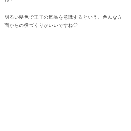
明るい髪色で王子の気品を意識するという、色んな方
面からの役づくりがいいですね♡