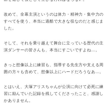
改めて、全幕主演というのは体力・精神力・集中力の
すべてを使う、本当に過酷で大きな役なのだと感じま
した。
そして、それを乗り越えて舞台に立っている歴代の主
演ダンサーの皆さんも、本当にすごいですよね…。
きっと想像以上に練習も、指導する先生方や支える周
囲の方々も含めて、想像以上にハードだろうなあ…。
とはいえ、大塚アリスちゃんが公演に向けて必死に練
習に励んでいた記録を残してくださったこと、感謝し
かありません。