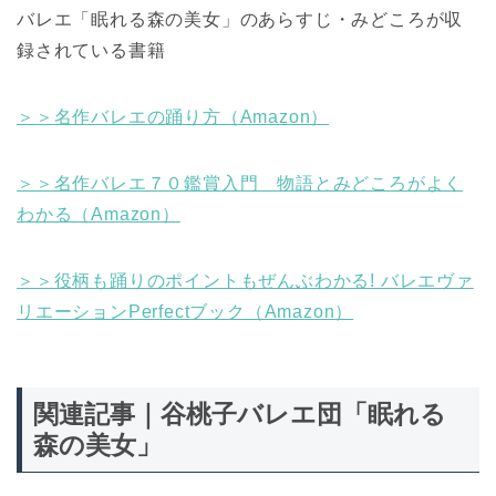
バレエ「眠れる森の美女」のあらすじ・みどころが収
録されている書籍
＞＞名作バレエの踊り方（Amazon）
＞＞名作バレエ７０鑑賞入門 物語とみどころがよく
わかる（Amazon）
＞＞役柄も踊りのポイントもぜんぶわかる! バレエヴァ
リエーションPerfectブック（Amazon）
関連記事｜谷桃子バレエ団「眠れる
森の美女」