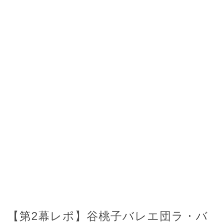
【第2幕レポ】谷桃子バレエ団ラ・バ