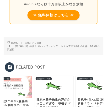
Audibleなら数十万冊以上が聴き放題
≫ 無料体験はこちら ≪
HOME
谷桃子バレエ団
【第2幕レポ】谷桃子バレエ団ラ・バヤデール 大塚アリス癒しの女神 1/19昼公
演感想
RELATED POST
子バレエ団
谷桃子バレエ団
谷桃子バレエ団
日原永美子先生の声がか
谷桃子バレエ団 202
永美沙ニキヤ×森脇崇
っこよすぎる 谷桃子バ
新春「ラ・バヤデー
ソロル最終リハーサル