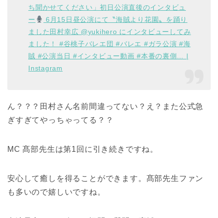
ち聞かせてください」初日公演直後のインタビュ
ー
6月15日昼公演にて〝海賊より花園〟を踊り
ました田村幸広 @yukihero にインタビューしてみ
ました！ #谷桃子バレエ団 #バレエ #ガラ公演 #海
賊 #公演当日 #インタビュー動画 #本番の裏側… |
Instagram
ん？？？田村さん名前間違ってない？え？また公式急
ぎすぎてやっちゃってる？？
MC 髙部先生は第1回に引き続きですね。
安心して癒しを得ることができます。髙部先生ファン
も多いので嬉しいですね。