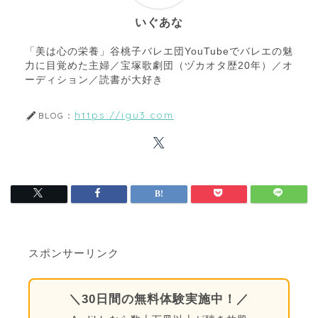
いぐあな
「美は心の栄養」谷桃子バレエ団YouTubeでバレエの魅
力に目覚めた主婦／宝塚歌劇団（ヅカオタ歴20年）／オ
ーディション／読書が大好き
https://igu3.com
BLOG：
スポンサーリンク
＼30日間の無料体験実施中！／