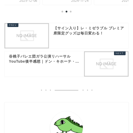
2025-12-06
2024-11-24
2024-0
【サイン入り】レ・ミゼラブル プレミア
席限定グッズは毎日変わる！
谷桃子バレエ団ガラ公演リハーサル
YouTube後半感想｜ドン・キホーテ・...