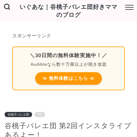
いぐあな｜谷桃子バレエ団好きママ
のブログ
スポンサーリンク
＼30日間の無料体験実施中！／
Audibleなら数十万冊以上が聴き放題
≫ 無料体験はこちら ≪
谷桃子バレエ団
PR
谷桃子バレエ団 第2回インスタライブ
あるよー！