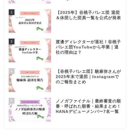
2
【2025年】谷桃子バレエ団 退団
＆休団した団員一覧を公式が発表
3
渡邊ディレクターが退社！谷桃子
バレエ団YouTubeから卒業｜退
社の理由は？
4
【谷桃子バレエ団】馳麻弥さんが
2025年末で退団｜Instagramで
のご報告まとめ
5
ノノガファイナル｜最終審査の順
番・呼ばれた順番・結果まとめ！
HANAデビューメンバー7名一覧