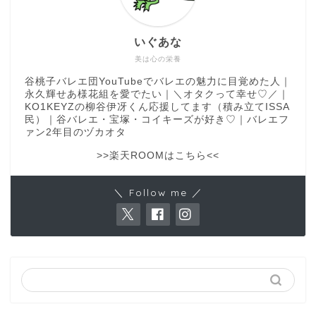
いぐあな
美は心の栄養
谷桃子バレエ団YouTubeでバレエの魅力に目覚めた人｜
永久輝せあ様花組を愛でたい｜＼オタクって幸せ♡／｜
KO1KEYZの柳谷伊冴くん応援してます（積み立てISSA
民）｜谷バレエ・宝塚・コイキーズが好き♡｜バレエフ
ァン2年目のヅカオタ
>>楽天ROOMはこちら<<
＼ Follow me ／