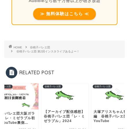
Audibleなら数十万冊以上が聴き放題
≫ 無料体験はこちら ≪
HOME
谷桃子バレエ団
谷桃子バレエ団 第2回インスタライブあるよー！
RELATED POST
子バレエ団
谷桃子バレエ団
谷桃子バレエ団
【アーカイブ配信感想】
大塚アリスちゃん奮
桃子バレエ団大阪ガラ
谷桃子バレエ団「レ・ミ
編 谷桃子バレエ団
演＆レ・ミゼラブル初
ゼラブル」2024
YouTube
YouTube裏側...