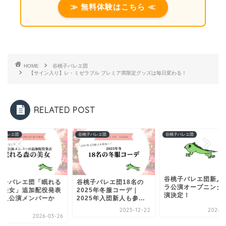
≫ 無料体験はこちら ≪
HOME
谷桃子バレエ団
【サイン入り】レ・ミゼラブル プレミア席限定グッズは毎日変わる！
RELATED POST
子バレエ団
谷桃子バレエ団
谷桃子バレエ団
谷桃子バレエ団新人
桃子バレエ団「眠れる
谷桃子バレエ団18名の
ラ公演オープニング
の美女」追加配役発表
2025年冬服コーデ｜
演決定！
新人公演メンバーか
2025年入団新人も参...
.
2025-12-22
2024-0
2026-03-26