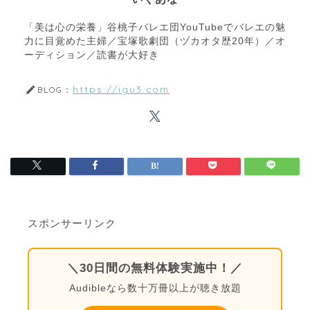
「美は心の栄養」谷桃子バレエ団YouTubeでバレエの魅
力に目覚めた主婦／宝塚歌劇団（ヅカオタ歴20年）／オ
ーディション／読書が大好き
https://igu3.com
BLOG：
スポンサーリンク
＼30日間の無料体験実施中！／
Audibleなら数十万冊以上が聴き放題