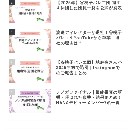
2
【2025年】谷桃子バレエ団 退団
＆休団した団員一覧を公式が発表
3
渡邊ディレクターが退社！谷桃子
バレエ団YouTubeから卒業｜退
社の理由は？
4
【谷桃子バレエ団】馳麻弥さんが
2025年末で退団｜Instagramで
のご報告まとめ
5
ノノガファイナル｜最終審査の順
番・呼ばれた順番・結果まとめ！
HANAデビューメンバー7名一覧