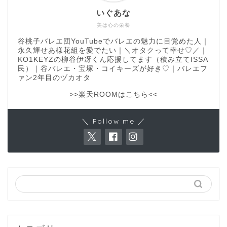
いぐあな
美は心の栄養
谷桃子バレエ団YouTubeでバレエの魅力に目覚めた人｜
永久輝せあ様花組を愛でたい｜＼オタクって幸せ♡／｜
KO1KEYZの柳谷伊冴くん応援してます（積み立てISSA
民）｜谷バレエ・宝塚・コイキーズが好き♡｜バレエフ
ァン2年目のヅカオタ
>>楽天ROOMはこちら<<
＼ Follow me ／