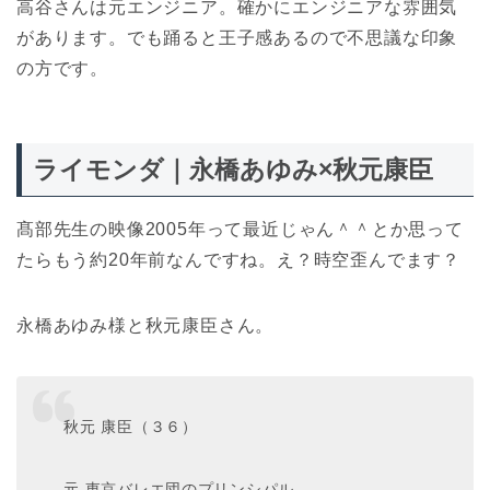
高谷さんは元エンジニア。確かにエンジニアな雰囲気
があります。でも踊ると王子感あるので不思議な印象
の方です。
ライモンダ｜永橋あゆみ×秋元康臣
髙部先生の映像2005年って最近じゃん＾＾とか思って
たらもう約20年前なんですね。え？時空歪んでます？
永橋あゆみ様と秋元康臣さん。
秋元 康臣（３６）
元 東京バレエ団のプリンシパル