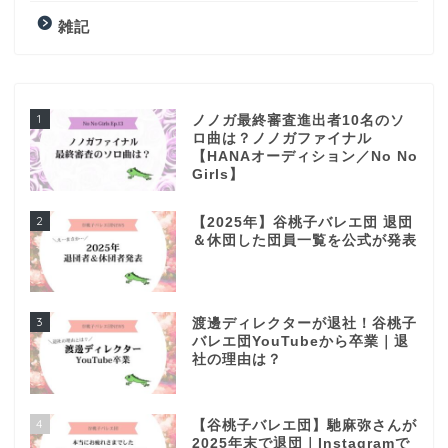
雑記
1
ノノガ最終審査進出者10名のソ
ロ曲は？ノノガファイナル
【HANAオーディション／No No
Girls】
2
【2025年】谷桃子バレエ団 退団
＆休団した団員一覧を公式が発表
3
渡邊ディレクターが退社！谷桃子
バレエ団YouTubeから卒業｜退
社の理由は？
4
【谷桃子バレエ団】馳麻弥さんが
2025年末で退団｜Instagramで