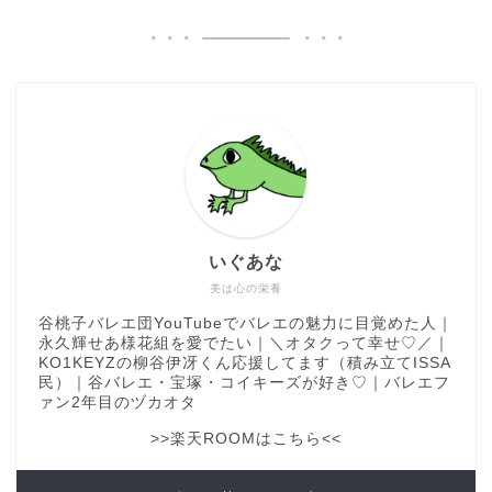
いぐあな
美は心の栄養
谷桃子バレエ団YouTubeでバレエの魅力に目覚めた人｜
永久輝せあ様花組を愛でたい｜＼オタクって幸せ♡／｜
KO1KEYZの柳谷伊冴くん応援してます（積み立てISSA
民）｜谷バレエ・宝塚・コイキーズが好き♡｜バレエフ
ァン2年目のヅカオタ
>>楽天ROOMはこちら<<