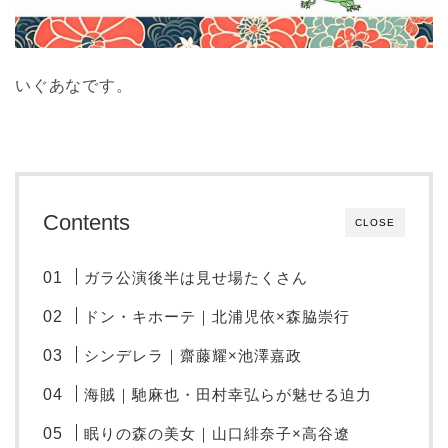
いぐあなです。
Contents
CLOSE
ガラ公演後半は見せ場たくさん
ドン・キホーテ｜北浦児依×森脇崇行
シンデレラ｜齋藤耀×池澤嘉政
海賊｜馳麻也・田村幸弘らが魅せる迫力
眠りの森の美女｜山口緋奈子×高谷遼