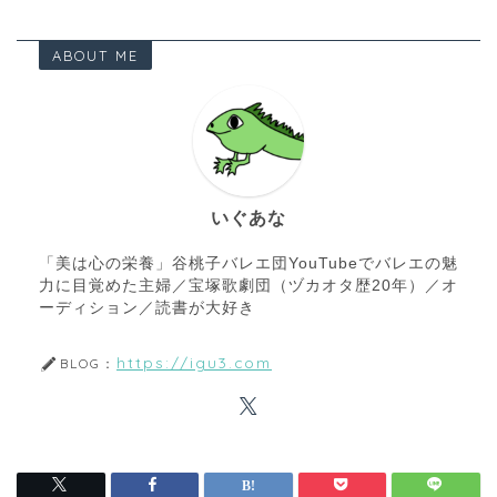
ABOUT ME
いぐあな
「美は心の栄養」谷桃子バレエ団YouTubeでバレエの魅
力に目覚めた主婦／宝塚歌劇団（ヅカオタ歴20年）／オ
ーディション／読書が大好き
https://igu3.com
BLOG：