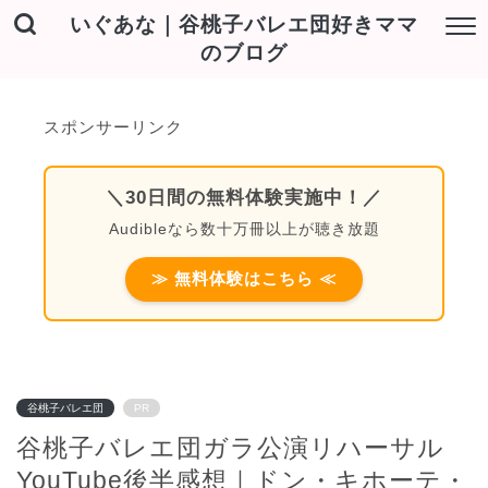
いぐあな｜谷桃子バレエ団好きママ
のブログ
スポンサーリンク
＼30日間の無料体験実施中！／
Audibleなら数十万冊以上が聴き放題
≫ 無料体験はこちら ≪
谷桃子バレエ団
PR
谷桃子バレエ団ガラ公演リハーサル
YouTube後半感想｜ドン・キホーテ・