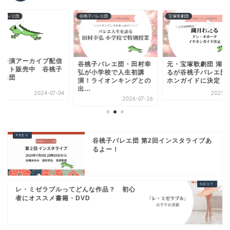
子バレエ団
谷桃子バレエ団
宝塚歌劇団
ラ公演アーカイブ配信
谷桃子バレエ団・田村幸
元・宝塚歌劇団 湖月
ケット販売中 谷桃子
弘が小学校で人生初講
るが谷桃子バレエ団
レエ団
演！ライオンキングとの
ホンガイドに決定
出...
2024-07-04
2025-0
2026-07-26
谷桃子バレエ団 第2回インスタライブあ
るよー！
レ・ミゼラブルってどんな作品？ 初心
者にオススメ書籍・DVD