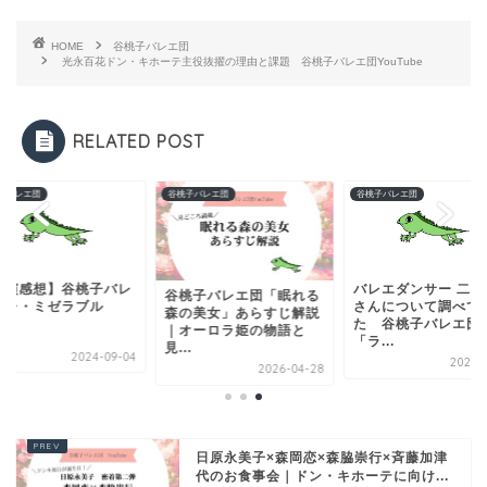
HOME
谷桃子バレエ団
光永百花ドン・キホーテ主役抜擢の理由と課題 谷桃子バレエ団YouTube
RELATED POST
子バレエ団
谷桃子バレエ団
谷桃子バレエ団
公演感想】谷桃子バレ
バレエダンサー 二山
谷桃子バレエ団「眠れる
団レ・ミゼラブル
さんについて調べて
森の美女」あらすじ解説
た 谷桃子バレエ団
｜オーロラ姫の物語と
「ラ...
見...
2024-09-04
2025-0
2026-04-28
日原永美子×森岡恋×森脇崇行×斉藤加津
代のお食事会｜ドン・キホーテに向け...