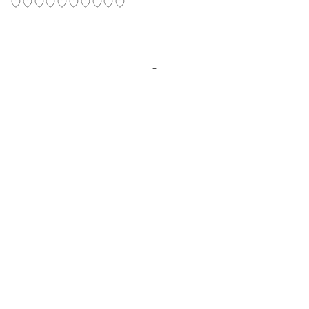
♡♡♡♡♡♡♡♡♡♡