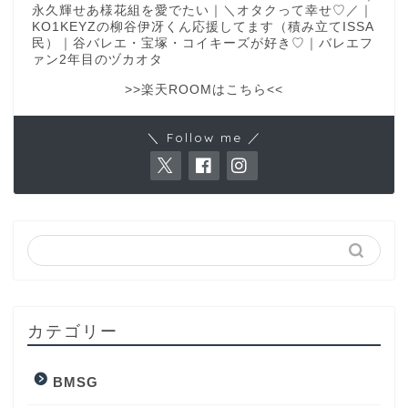
永久輝せあ様花組を愛でたい｜＼オタクって幸せ♡／｜
KO1KEYZの柳谷伊冴くん応援してます（積み立てISSA
民）｜谷バレエ・宝塚・コイキーズが好き♡｜バレエフ
ァン2年目のヅカオタ
>>楽天ROOMはこちら<<
＼ Follow me ／
カテゴリー
BMSG