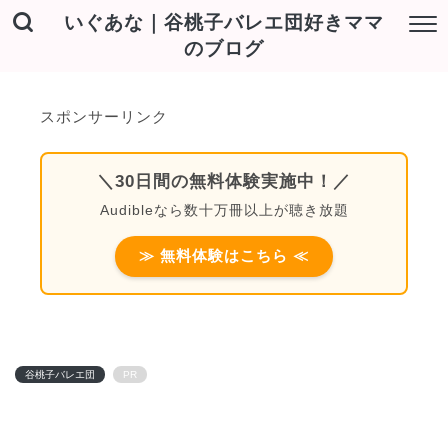
いぐあな｜谷桃子バレエ団好きママ
のブログ
スポンサーリンク
＼30日間の無料体験実施中！／
Audibleなら数十万冊以上が聴き放題
≫ 無料体験はこちら ≪
谷桃子バレエ団
PR