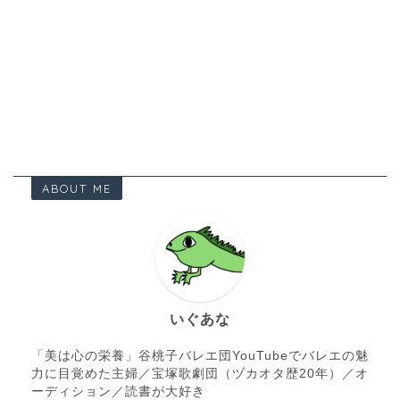
ABOUT ME
いぐあな
「美は心の栄養」谷桃子バレエ団YouTubeでバレエの魅
力に目覚めた主婦／宝塚歌劇団（ヅカオタ歴20年）／オ
ーディション／読書が大好き