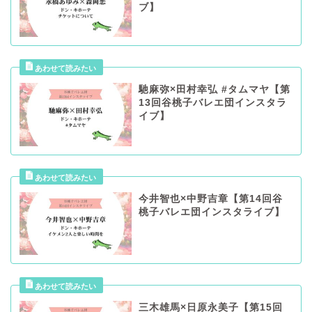
ブ】
馳麻弥×田村幸弘 #タムマヤ【第
13回谷桃子バレエ団インスタラ
イブ】
今井智也×中野吉章【第14回谷
桃子バレエ団インスタライブ】
三木雄馬×日原永美子【第15回