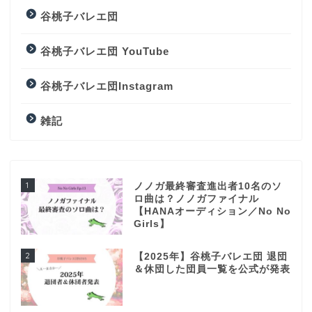
谷桃子バレエ団
谷桃子バレエ団 YouTube
谷桃子バレエ団Instagram
雑記
1
ノノガ最終審査進出者10名のソ
ロ曲は？ノノガファイナル
【HANAオーディション／No No
Girls】
2
【2025年】谷桃子バレエ団 退団
＆休団した団員一覧を公式が発表