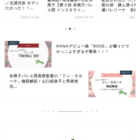
森岡恋×池澤嘉政×日野永
配役されなかった石
ト姫／北浦児依 オディ
美子【第３回 谷桃子バレ
悠の涙 踏ん張り時の
観たかった！！...
エ団 インスタライ...
歳バレリーナ 谷桃子.
2024-12-04
2024-07-14
2025-0
HANAデビュー曲「ROSE」が爆イケで
かっこよすぎるぞ最高！！！
谷桃子バレエ団髙部監督の「ドン・キホ
ーテ」物語解説！山口緋奈子と昂師吏
功...