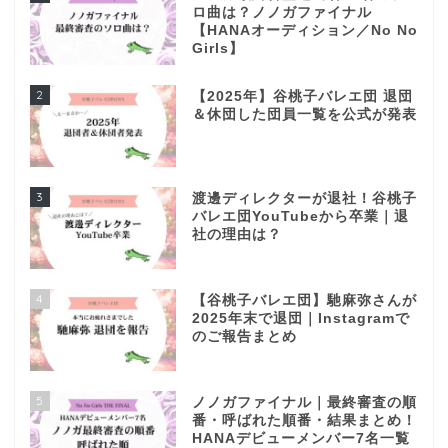
ロ曲は？ノノガファイナル
【HANAオーディション／No No
Girls】
2
【2025年】谷桃子バレエ団 退団
＆休団した団員一覧を公式が発表
3
渡邊ディレクターが退社！谷桃子
バレエ団YouTubeから卒業｜退
社の理由は？
4
【谷桃子バレエ団】馳麻弥さんが
2025年末で退団｜Instagramで
のご報告まとめ
5
ノノガファイナル｜最終審査の順
番・呼ばれた順番・結果まとめ！
HANAデビューメンバー7名一覧