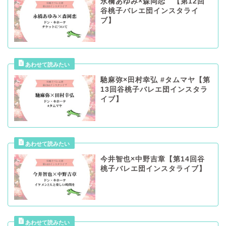
永橋あゆみ×森岡恋 【第12回
谷桃子バレエ団インスタライ
ブ】
馳麻弥×田村幸弘 #タムマヤ【第
13回谷桃子バレエ団インスタラ
イブ】
今井智也×中野吉章【第14回谷
桃子バレエ団インスタライブ】