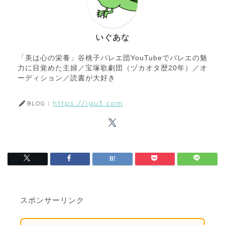
いぐあな
「美は心の栄養」谷桃子バレエ団YouTubeでバレエの魅
力に目覚めた主婦／宝塚歌劇団（ヅカオタ歴20年）／オ
ーディション／読書が大好き
https://igu3.com
BLOG：
スポンサーリンク