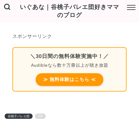
いぐあな｜谷桃子バレエ団好きママ
のブログ
スポンサーリンク
＼30日間の無料体験実施中！／
Audibleなら数十万冊以上が聴き放題
≫ 無料体験はこちら ≪
谷桃子バレエ団
PR