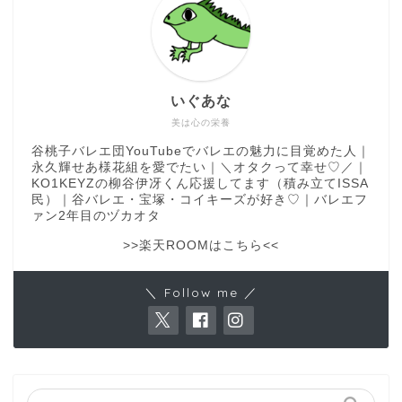
いぐあな
美は心の栄養
谷桃子バレエ団YouTubeでバレエの魅力に目覚めた人｜
永久輝せあ様花組を愛でたい｜＼オタクって幸せ♡／｜
KO1KEYZの柳谷伊冴くん応援してます（積み立てISSA
民）｜谷バレエ・宝塚・コイキーズが好き♡｜バレエフ
ァン2年目のヅカオタ
>>楽天ROOMはこちら<<
＼ Follow me ／