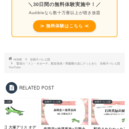
＼30日間の無料体験実施中！／
Audibleなら数十万冊以上が聴き放題
≫ 無料体験はこちら ≪
HOME
谷桃子バレエ団
緊張の「ドン・キホーテ」配役発表！齊藤耀の涙にグッときた 谷桃子バレエ団
YouTube
RELATED POST
子バレエ団
谷桃子バレエ団
谷桃子バレエ団
貴重】大塚アリス オデ