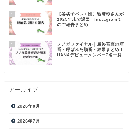
4
【谷桃子バレエ団】馳麻弥さんが
2025年末で退団｜Instagramで
のご報告まとめ
5
ノノガファイナル｜最終審査の順
番・呼ばれた順番・結果まとめ！
HANAデビューメンバー7名一覧
アーカイブ
2026年8月
2026年7月