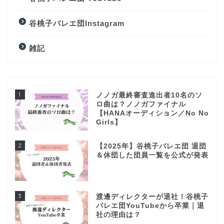
谷桃子バレエ団Instagram
雑記
1
ノノガ最終審査進出者10名のソ
ロ曲は？ノノガファイナル
【HANAオーディション／No No
Girls】
2
【2025年】谷桃子バレエ団 退団
＆休団した団員一覧を公式が発表
3
渡邊ディレクターが退社！谷桃子
バレエ団YouTubeから卒業｜退
社の理由は？