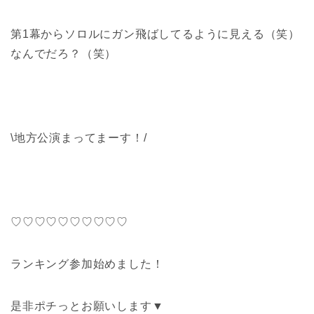
第1幕からソロルにガン飛ばしてるように見える（笑）
なんでだろ？（笑）
\地方公演まってまーす！/
♡♡♡♡♡♡♡♡♡♡
ランキング参加始めました！
是非ポチっとお願いします▼