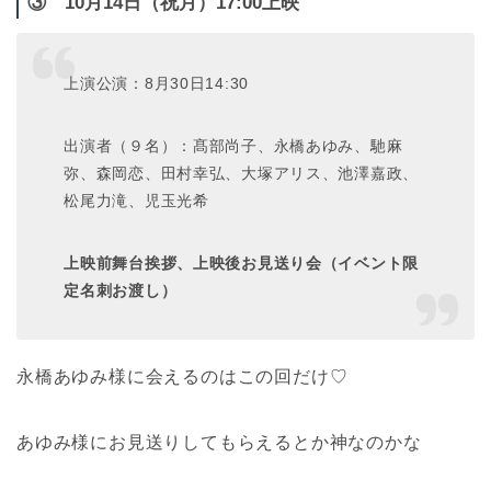
③ 10月14日（祝月）17:00上映
上演公演：8月30日14:30
出演者（９名）：髙部尚子、永橋あゆみ、馳麻
弥、森岡恋、田村幸弘、大塚アリス、池澤嘉政、
松尾力滝、児玉光希
上映前舞台挨拶、上映後お見送り会（イベント限
定名刺お渡し）
永橋あゆみ様に会えるのはこの回だけ♡
あゆみ様にお見送りしてもらえるとか神なのかな