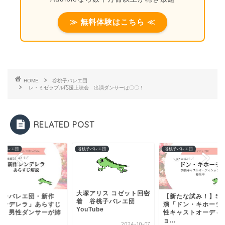
≫ 無料体験はこちら ≪
HOME
谷桃子バレエ団
レ・ミゼラブル応援上映会 出演ダンサーは〇〇！
RELATED POST
子バレエ団
谷桃子バレエ団
谷桃子バレエ団
大塚アリス コゼット回密
桃子バレエ団・新作
【新たな試み！】5
着 谷桃子バレエ団
シンデレラ」あらすじ
演「ドン・キホーテ
YouTube
説！男性ダンサーが姉
性キャストオーディ
.
ョ...
2024-10-07