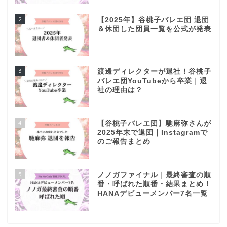
2
【2025年】谷桃子バレエ団 退団
＆休団した団員一覧を公式が発表
3
渡邊ディレクターが退社！谷桃子
バレエ団YouTubeから卒業｜退
社の理由は？
4
【谷桃子バレエ団】馳麻弥さんが
2025年末で退団｜Instagramで
のご報告まとめ
5
ノノガファイナル｜最終審査の順
番・呼ばれた順番・結果まとめ！
HANAデビューメンバー7名一覧