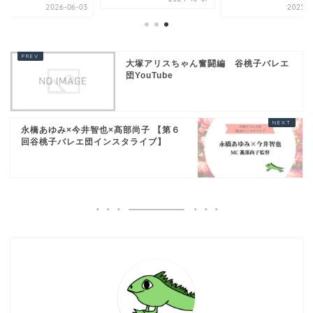
2026-06-03
2025-0
大塚アリスちゃん奮闘編 谷桃子バレエ
団YouTube
永橋あゆみ×今井智也×髙部尚子 【第６
回谷桃子バレエ団インスタライブ】