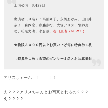
上演公演：8月29日
出演者（９名）：髙部尚子、永橋あゆみ、山口緋
奈子、森岡恋、森脇崇行、大塚アリス、昂師吏
功、松尾力滝、永倉凜、
巻田恵瑠（NEW！）
★物販３０００円以上お買い上げ毎に特典券１枚
→特典券１枚：希望のダンサー１名とお写真撮影
アリスちゃーん！！！！！！
え？？？アリスちゃんとお写真とれるの？？？
え？？？？