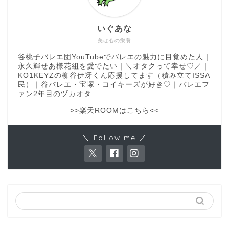
いぐあな
美は心の栄養
谷桃子バレエ団YouTubeでバレエの魅力に目覚めた人｜
永久輝せあ様花組を愛でたい｜＼オタクって幸せ♡／｜
KO1KEYZの柳谷伊冴くん応援してます（積み立てISSA
民）｜谷バレエ・宝塚・コイキーズが好き♡｜バレエフ
ァン2年目のヅカオタ
>>楽天ROOMはこちら<<
＼ Follow me ／