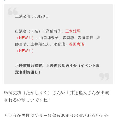
上演公演：8月28日
出演者（７名）：髙部尚子、
三木雄馬
（NEW！）
、山口緋奈子、森岡恋、森脇崇行、昂
師吏功、土井翔也人、永倉凜、
巻田恵瑠
（NEW！）
上映前舞台挨拶、上映後お見送り会（イベント限
定名刺お渡し）
昂師吏功（たかしりく）さんや土井翔也人さんが出演
されるの珍しいですね！
というか男性ダンサーは普段あまり出演されないから