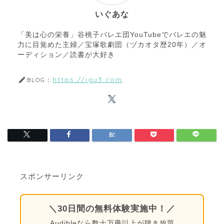
いぐあな
「美は心の栄養」谷桃子バレエ団YouTubeでバレエの魅
力に目覚めた主婦／宝塚歌劇団（ヅカオタ歴20年）／オ
ーディション／読書が大好き
https://igu3.com
BLOG：
スポンサーリンク
＼30日間の無料体験実施中！／
Audibleなら数十万冊以上が聴き放題