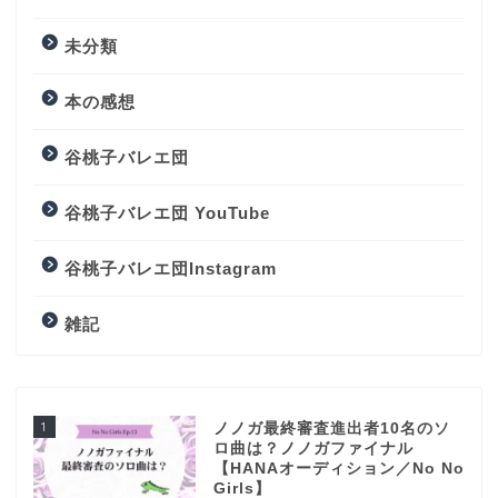
未分類
本の感想
谷桃子バレエ団
谷桃子バレエ団 YouTube
谷桃子バレエ団Instagram
雑記
1
ノノガ最終審査進出者10名のソ
ロ曲は？ノノガファイナル
【HANAオーディション／No No
Girls】