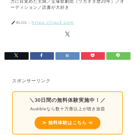
力に目覚めた主婦／宝塚歌劇団（ヅカオタ歴20年）／オ
ーディション／読書が大好き
https://igu3.com
BLOG：
スポンサーリンク
＼30日間の無料体験実施中！／
Audibleなら数十万冊以上が聴き放題
≫ 無料体験はこちら ≪