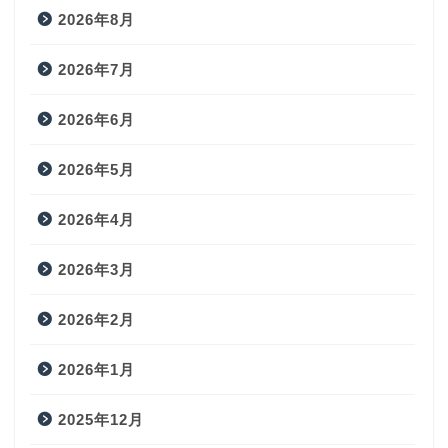
2026年8月
2026年7月
2026年6月
2026年5月
2026年4月
2026年3月
2026年2月
2026年1月
2025年12月