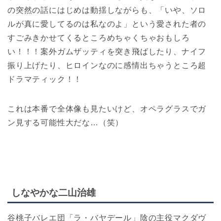
の突然の話にはじめは動揺しながらも、「いや、ソロ
ルが真に愛してるのは私なのよ」という愛された者の
すごみきかせてくるところめちゃくちゃおもしろ
い！！！案外ガムザッティを突き飛ばしたり、ナイフ
振り上げたり、ヒロインなのに感情出ちゃうところ超
ドラマティック！！
これは本番で全体像も見たいけど、オペラグラスでガ
ン見する可能性大だな…（笑）
しなやかな二山治雄
谷桃子バレエ団「ラ・バヤデール」陰の主役マクダヴ