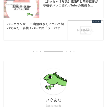
【ぶっちゃけ対談】渡邊Dと髙部監督が
谷桃子バレエ団YouTubeの裏側を...
バレエダンサー 二山治雄さんについて調
べてみた 谷桃子バレエ団「ラ・バヤ...
いぐあな
美は心の栄養