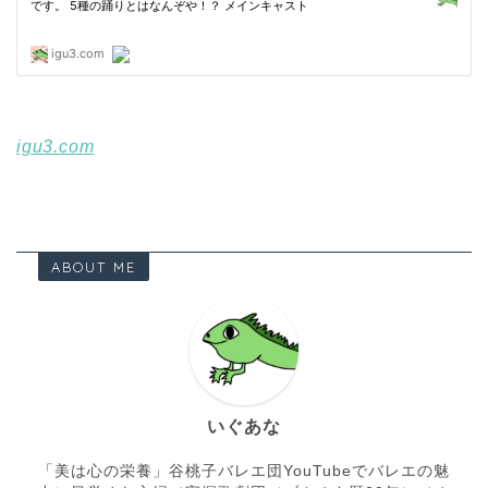
igu3.com
ABOUT ME
いぐあな
「美は心の栄養」谷桃子バレエ団YouTubeでバレエの魅