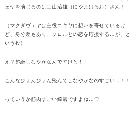
ェヤを演じるのは二山治雄（にやまはるお）さん！
（マクダヴェヤは主役ニキヤに想いを寄せているけ
ど、身分差もあり、ソロルとの恋を応援する…が、と
いう役）
え？超絶しなやかなんですけど！！
こんなぴょんぴょん飛んでしなやかなのすごい…！！
っていうか筋肉すごい綺麗ですよね…♡