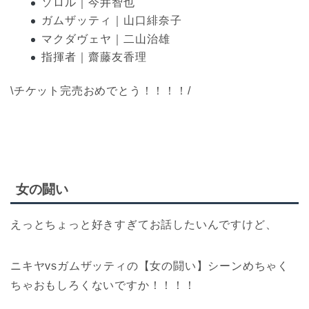
ソロル｜今井智也
ガムザッティ｜山口緋奈子
マクダヴェヤ｜二山治雄
指揮者｜齋藤友香理
\チケット完売おめでとう！！！！/
女の闘い
えっとちょっと好きすぎてお話したいんですけど、
ニキヤvsガムザッティの【女の闘い】シーンめちゃく
ちゃおもしろくないですか！！！！