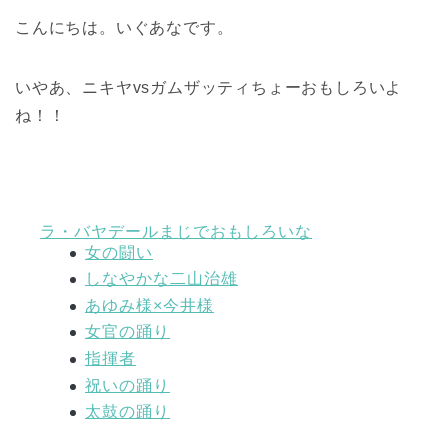
こんにちは。いぐあなです。
いやあ、ニキヤvsガムザッティちょーおもしろいよ
ね！！
ラ・バヤデールまじでおもしろいな
女の闘い
しなやかな二山治雄
あゆみ様×今井様
女官の踊り
指揮者
祝いの踊り
太鼓の踊り