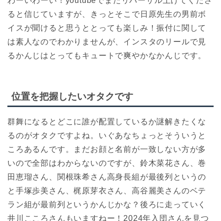
わーいわーい！youtubeでまたリハーサル上げてくださ
ると信じていますが、きっとそこで日原先生の男前ボ
イスが聞けると思うととっても楽しみ！振付に関して
は素人なのでわかりませんが、インスタのリールで見
るかんじはとってもキュートで爽やかなかんじです。
位置を把握したいオタクです
群舞になるとどこに誰が配置しているか謎解きたくな
るのがオタクですよね。いぐあなちょっとそういうと
ころあるんです。まだお顔と名前が一致しない方が多
いので全部はわからないのですが、鈴木菜花さん、巻
田恵瑠さん、関根珠希さん高身長組が最後列というの
と手塚歩美さん、梶原芽衣さん、高谷麗美さんのベテ
ラン組が最前列というかんじかな？後ろに走っていく
井川こころさんもいますねー！2024年入団さんを見つ