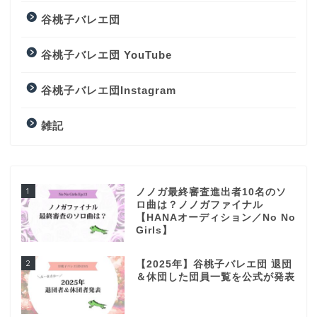
谷桃子バレエ団
谷桃子バレエ団 YouTube
谷桃子バレエ団Instagram
雑記
1
ノノガ最終審査進出者10名のソ
ロ曲は？ノノガファイナル
【HANAオーディション／No No
Girls】
2
【2025年】谷桃子バレエ団 退団
＆休団した団員一覧を公式が発表