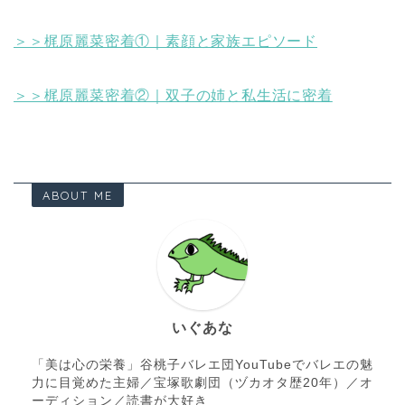
＞＞梶原麗菜密着①｜素顔と家族エピソード
＞＞梶原麗菜密着②｜双子の姉と私生活に密着
ABOUT ME
いぐあな
「美は心の栄養」谷桃子バレエ団YouTubeでバレエの魅
力に目覚めた主婦／宝塚歌劇団（ヅカオタ歴20年）／オ
ーディション／読書が大好き