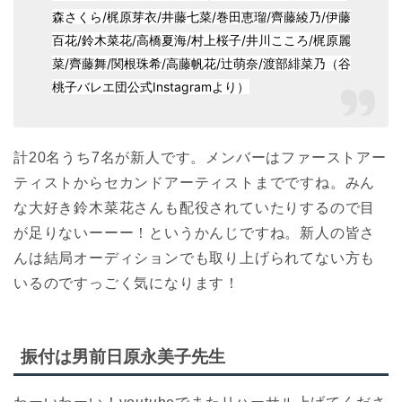
森さくら/梶原芽衣/井藤七菜/巻田恵瑠/齊藤綾乃/伊藤
百花/鈴木菜花/高橋夏海/村上桜子/
井川こころ/梶原麗
菜/齊藤舞/関根珠希/高藤帆花/辻萌奈/渡部緋菜乃（谷
桃子バレエ団公式Instagramより）
計20名うち7名が新人です。メンバーはファーストアー
ティストからセカンドアーティストまでですね。みん
な大好き鈴木菜花さんも配役されていたりするので目
が足りないーーー！というかんじですね。新人の皆さ
んは結局オーディションでも取り上げられてない方も
いるのですっごく気になります！
振付は男前日原永美子先生