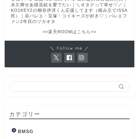
永久輝せあ様花組を愛でたい｜＼オタクって幸せ♡／｜
KO1KEYZの柳谷伊冴くん応援してます（積み立てISSA
民）｜谷バレエ・宝塚・コイキーズが好き♡｜バレエフ
ァン2年目のヅカオタ
>>楽天ROOMはこちら<<
＼ Follow me ／
カテゴリー
BMSG