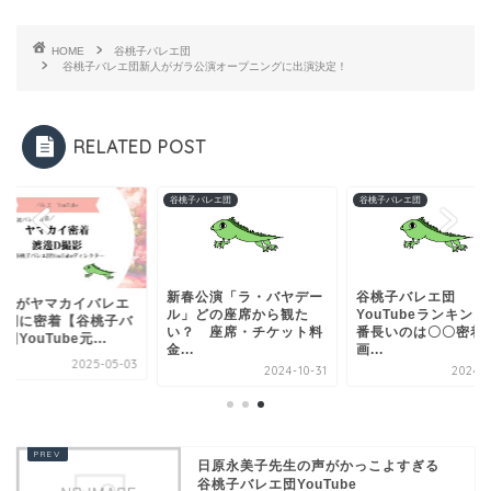
HOME
谷桃子バレエ団
谷桃子バレエ団新人がガラ公演オープニングに出演決定！
RELATED POST
エ
谷桃子バレエ団
谷桃子バレエ団
新春公演「ラ・バヤデー
谷桃子バレエ団
邊Dがヤマカイバレエ
ル」どの座席から観た
YouTubeランキン
裏側に密着【谷桃子バ
い？ 座席・チケット料
番長いのは〇〇密着
団YouTube元...
金...
画...
2025-05-03
2024-10-31
2024-1
日原永美子先生の声がかっこよすぎる
谷桃子バレエ団YouTube