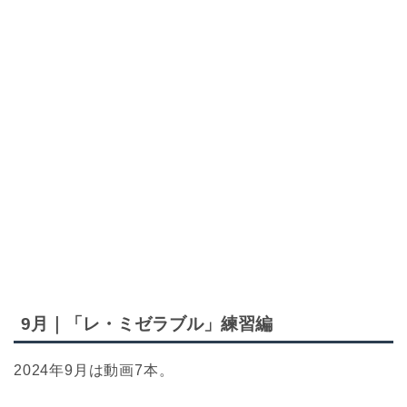
9月｜「レ・ミゼラブル」練習編
2024年9月は動画7本。