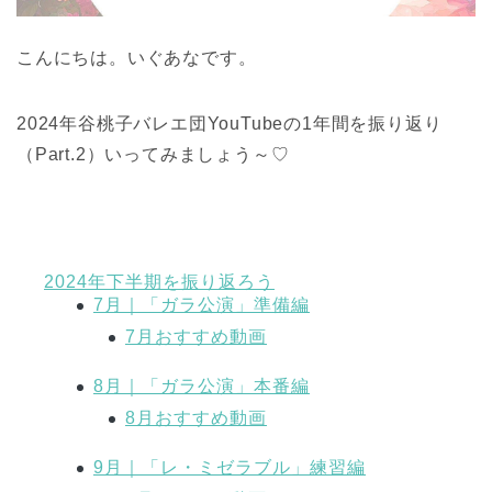
こんにちは。いぐあなです。
2024年谷桃子バレエ団YouTubeの1年間を振り返り
（Part.2）いってみましょう～♡
2024年下半期を振り返ろう
7月｜「ガラ公演」準備編
7月おすすめ動画
8月｜「ガラ公演」本番編
8月おすすめ動画
9月｜「レ・ミゼラブル」練習編