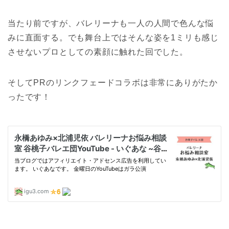
当たり前ですが、バレリーナも一人の人間で色んな悩
みに直面する。でも舞台上ではそんな姿を1ミリも感じ
させないプロとしての素顔に触れた回でした。
そしてPRのリンクフェードコラボは非常にありがたか
ったです！