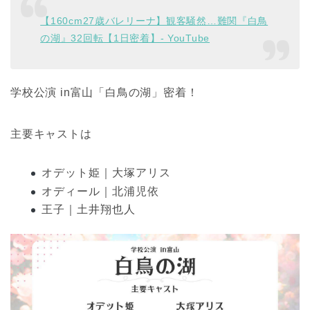
【160cm27歳バレリーナ】観客騒然…難関『白鳥
の湖』32回転【1日密着】- YouTube
学校公演 in富山「白鳥の湖」密着！
主要キャストは
オデット姫｜大塚アリス
オディール｜北浦児依
王子｜土井翔也人