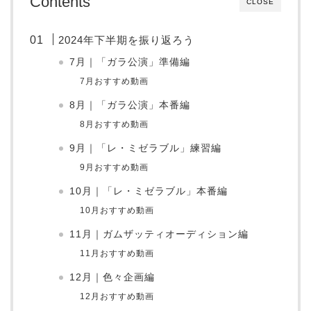
Contents
CLOSE
2024年下半期を振り返ろう
7月｜「ガラ公演」準備編
7月おすすめ動画
8月｜「ガラ公演」本番編
8月おすすめ動画
9月｜「レ・ミゼラブル」練習編
9月おすすめ動画
10月｜「レ・ミゼラブル」本番編
10月おすすめ動画
11月｜ガムザッティオーディション編
11月おすすめ動画
12月｜色々企画編
12月おすすめ動画