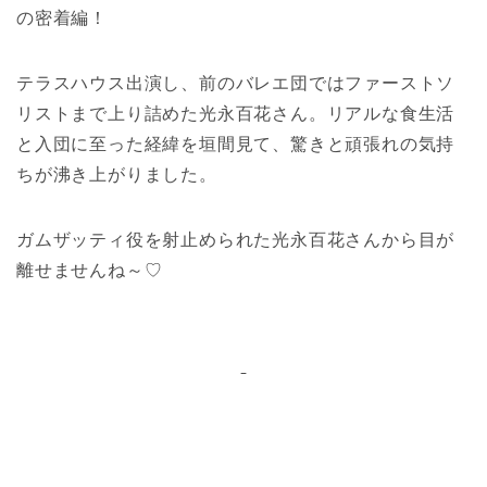
の密着編！
テラスハウス出演し、前のバレエ団ではファーストソ
リストまで上り詰めた光永百花さん。リアルな食生活
と入団に至った経緯を垣間見て、驚きと頑張れの気持
ちが沸き上がりました。
ガムザッティ役を射止められた光永百花さんから目が
離せませんね～♡