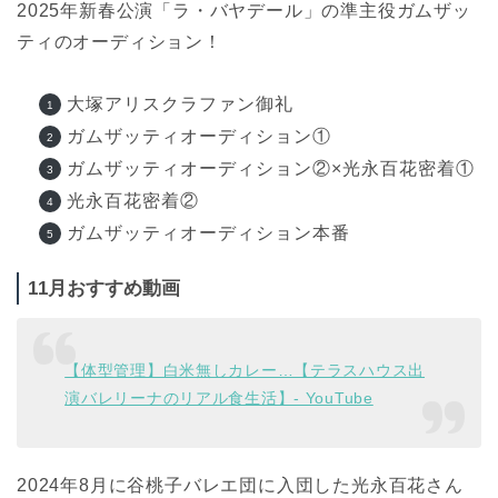
2025年新春公演「ラ・バヤデール」の準主役ガムザッ
ティのオーディション！
大塚アリスクラファン御礼
ガムザッティオーディション①
ガムザッティオーディション②×光永百花密着①
光永百花密着②
ガムザッティオーディション本番
11月おすすめ動画
【体型管理】白米無しカレー…【テラスハウス出
演バレリーナのリアル食生活】- YouTube
2024年8月に谷桃子バレエ団に入団した光永百花さん