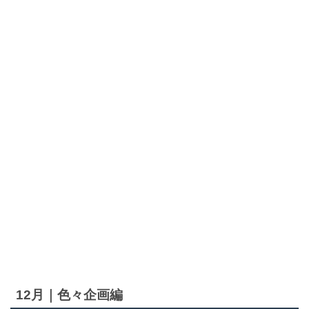
12月｜色々企画編