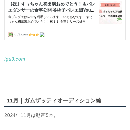
igu3.com
11月｜ガムザッティオーディション編
2024年11月は動画5本。