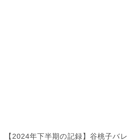
【2024年下半期の記録】谷桃子バレ