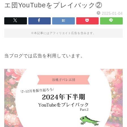
エ団YouTubeをプレイバック②
2025-01-04
※本記事にはアフィリエイト広告を含みます。
当ブログでは広告を利用しています。