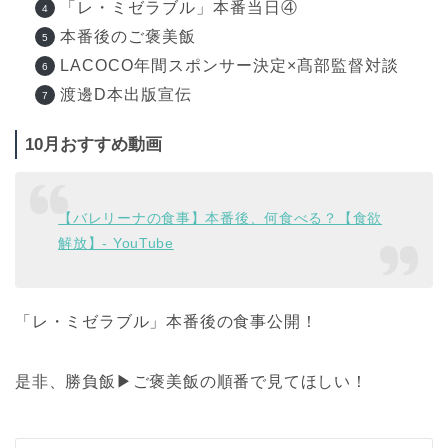
「レ・ミゼラブル」本番当日④
本番後のご褒美飯
LACOCO年間スポンサー決定×髙部監督対談
渡邊D本出版宣伝
10月おすすめ動画
【バレリーナの食事】本番後、何食べる？【食欲
解放】- YouTube
「レ・ミゼラブル」本番後の食事公開！
是非、勝負飯▶ご褒美飯の順番で見てほしい！