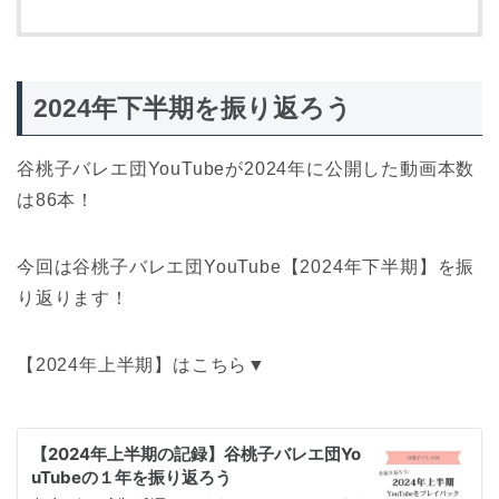
2024年下半期を振り返ろう
谷桃子バレエ団YouTubeが2024年に公開した動画本数
は86本！
今回は谷桃子バレエ団YouTube【2024年下半期】を振
り返ります！
【2024年上半期】はこちら▼