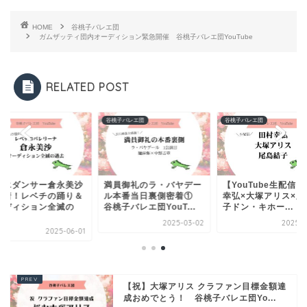
HOME
谷桃子バレエ団
ガムザッティ団内オーディション緊急開催 谷桃子バレエ団YouTube
RELATED POST
エ
谷桃子バレエ団
谷桃子バレエ団
レエダンサー倉永美沙
満員御礼のラ・バヤデー
【YouTube生配信
密着！レベチの踊り＆
ル本番当日裏側密着①
幸弘×大塚アリス×尾
ーディション全滅の
谷桃子バレエ団YouT...
子ドン・キホー...
.
2025-03-02
2025-0
2025-06-01
【祝】大塚アリス クラファン目標金額達
成おめでとう！ 谷桃子バレエ団Yo...