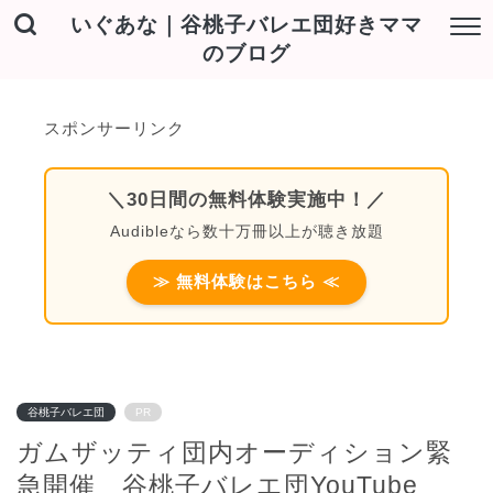
いぐあな｜谷桃子バレエ団好きママ
のブログ
スポンサーリンク
＼30日間の無料体験実施中！／
Audibleなら数十万冊以上が聴き放題
≫ 無料体験はこちら ≪
谷桃子バレエ団
PR
ガムザッティ団内オーディション緊
急開催 谷桃子バレエ団YouTube