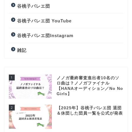
谷桃子バレエ団
谷桃子バレエ団 YouTube
谷桃子バレエ団Instagram
雑記
1
ノノガ最終審査進出者10名のソ
ロ曲は？ノノガファイナル
【HANAオーディション／No No
Girls】
2
【2025年】谷桃子バレエ団 退団
＆休団した団員一覧を公式が発表