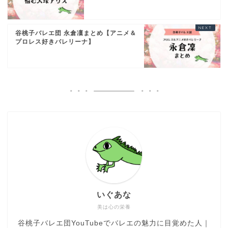
谷桃子バレエ団 永倉凜まとめ【アニメ＆
プロレス好きバレリーナ】
いぐあな
美は心の栄養
谷桃子バレエ団YouTubeでバレエの魅力に目覚めた人｜