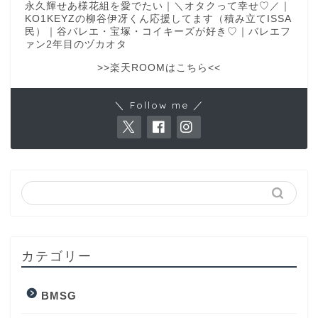
永久輝せあ様花組を愛でたい｜＼オタクって幸せ♡／｜
KO1KEYZの柳谷伊冴くん応援してます（積み立てISSA
民）｜谷バレエ・宝塚・コイキーズが好き♡｜バレエフ
ァン2年目のヅカオタ
>>楽天ROOMはこちら<<
＼ Follow me ／
カテゴリー
BMSG