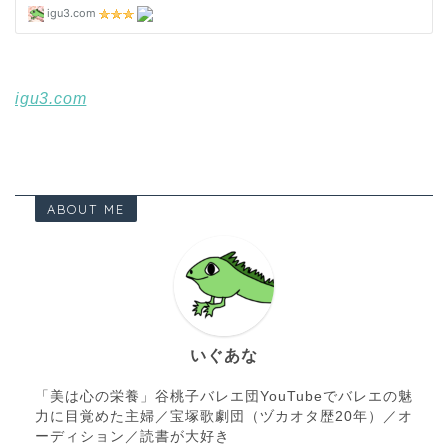
igu3.com
ABOUT ME
いぐあな
「美は心の栄養」谷桃子バレエ団YouTubeでバレエの魅
力に目覚めた主婦／宝塚歌劇団（ヅカオタ歴20年）／オ
ーディション／読書が大好き