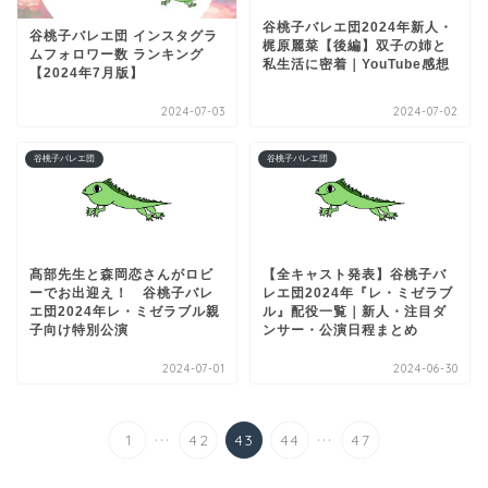
谷桃子バレエ団2024年新人・
谷桃子バレエ団 インスタグラ
梶原麗菜【後編】双子の姉と
ムフォロワー数 ランキング
私生活に密着｜YouTube感想
【2024年7月版】
2024-07-03
2024-07-02
谷桃子バレエ団
谷桃子バレエ団
髙部先生と森岡恋さんがロビ
【全キャスト発表】谷桃子バ
ーでお出迎え！ 谷桃子バレ
レエ団2024年『レ・ミゼラブ
エ団2024年レ・ミゼラブル親
ル』配役一覧｜新人・注目ダ
子向け特別公演
ンサー・公演日程まとめ
2024-07-01
2024-06-30
...
...
1
42
43
44
47