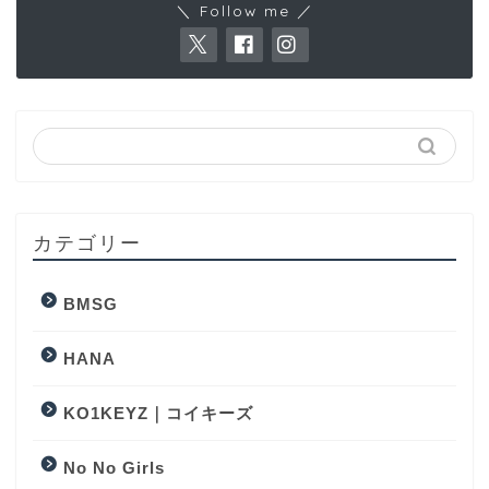
＼ Follow me ／
カテゴリー
BMSG
HANA
KO1KEYZ｜コイキーズ
No No Girls