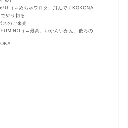
タイル）
たがり（←めちゃワロタ、飛んでくKOKONA
までやり切る
、ボスのご来光
たFUMINO（←最高、いかんいかん、後ろの
OKA