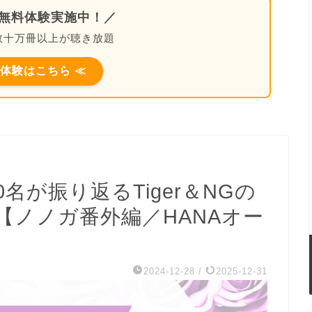
の無料体験実施中！／
なら数十万冊以上が聴き放題
料体験はこちら ≪
名が振り返るTiger＆NGの
【ノノガ番外編／HANAオー
2024-12-28
/
2025-12-31