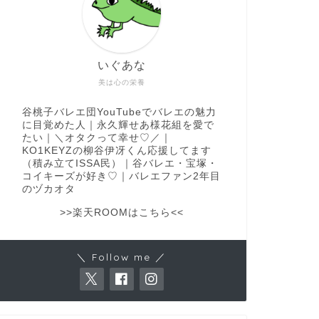
いぐあな
美は心の栄養
谷桃子バレエ団YouTubeでバレエの魅力
に目覚めた人｜永久輝せあ様花組を愛で
たい｜＼オタクって幸せ♡／｜
KO1KEYZの柳谷伊冴くん応援してます
（積み立てISSA民）｜谷バレエ・宝塚・
コイキーズが好き♡｜バレエファン2年目
のヅカオタ
>>楽天ROOMはこちら<<
＼ Follow me ／