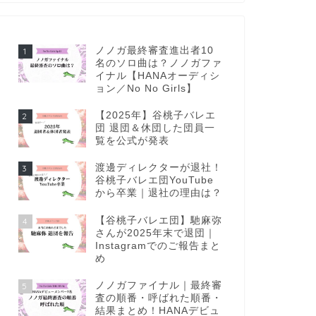
ノノガ最終審査進出者10
1
名のソロ曲は？ノノガファ
イナル【HANAオーディシ
ョン／No No Girls】
【2025年】谷桃子バレエ
2
団 退団＆休団した団員一
覧を公式が発表
渡邊ディレクターが退社！
3
谷桃子バレエ団YouTube
から卒業｜退社の理由は？
【谷桃子バレエ団】馳麻弥
4
さんが2025年末で退団｜
Instagramでのご報告まと
め
ノノガファイナル｜最終審
5
査の順番・呼ばれた順番・
結果まとめ！HANAデビュ