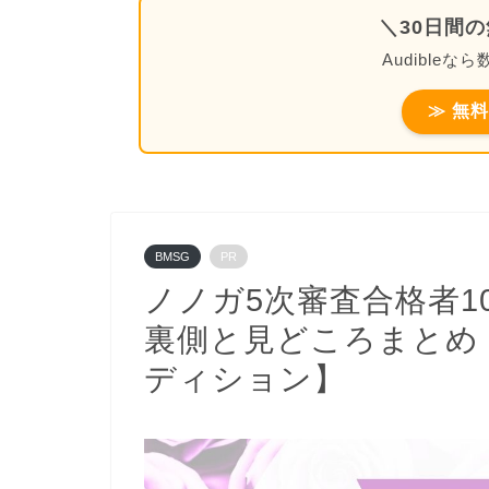
＼30日間
Audible
≫ 無
BMSG
PR
ノノガ5次審査合格者10
裏側と見どころまとめ
ディション】