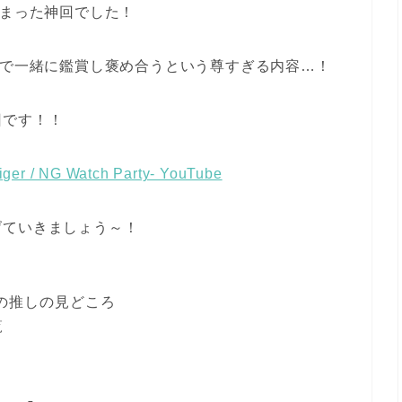
が詰まった神回でした！
名で一緒に鑑賞し褒め合うという尊すぎる内容…！
回です！！
er / NG Watch Party- YouTube
げていきましょう～！
れの推しの見どころ
覧