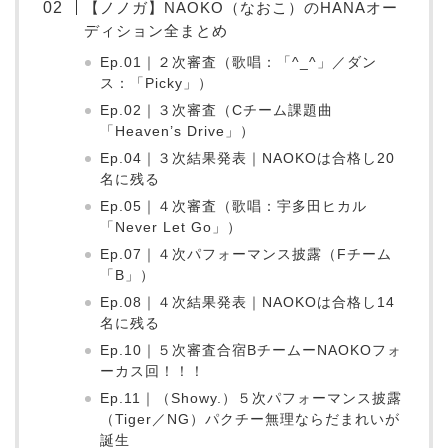
【ノノガ】NAOKO（なおこ）のHANAオー
ディション全まとめ
Ep.01｜２次審査（歌唱：「^_^」／ダン
ス：「Picky」）
Ep.02｜３次審査（Cチーム課題曲
「Heaven’s Drive」）
Ep.04｜３次結果発表｜NAOKOは合格し20
名に残る
Ep.05｜４次審査（歌唱：宇多田ヒカル
「Never Let Go」）
Ep.07｜４次パフォーマンス披露（Fチーム
「B」）
Ep.08｜４次結果発表｜NAOKOは合格し14
名に残る
Ep.10｜５次審査合宿BチームーNAOKOフォ
ーカス回！！！
Ep.11｜（Showy.）５次パフォーマンス披露
（Tiger／NG）パクチー無理ならだまれいが
誕生