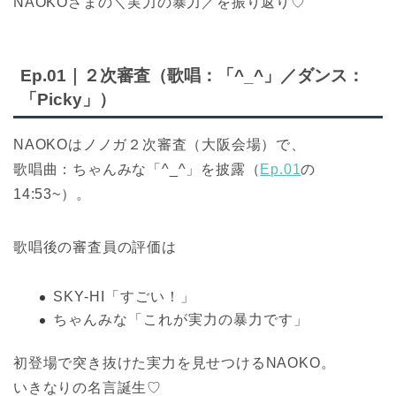
NAOKOさまの＼実力の暴力／を振り返り♡
Ep.01｜２次審査（歌唱：「^_^」／ダンス：
「Picky」）
NAOKOはノノガ２次審査（大阪会場）で、
歌唱曲：ちゃんみな「^_^」を披露（
Ep.01
の
14:53~）。
歌唱後の審査員の評価は
SKY-HI「すごい！」
ちゃんみな「これが実力の暴力です」
初登場で突き抜けた実力を見せつけるNAOKO。
いきなりの名言誕生♡