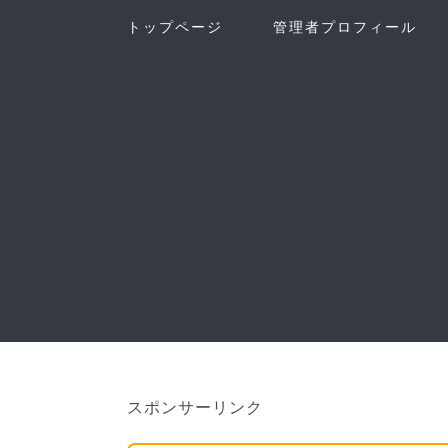
トップページ
管理者プロフィール
スポンサーリンク