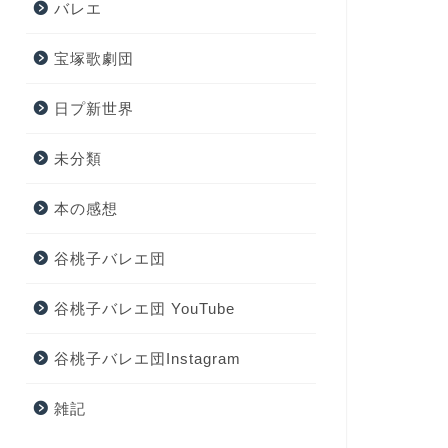
バレエ
宝塚歌劇団
日プ新世界
未分類
本の感想
谷桃子バレエ団
谷桃子バレエ団 YouTube
谷桃子バレエ団Instagram
雑記