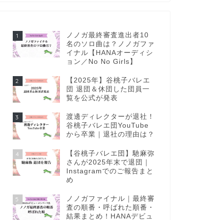
ノノガ最終審査進出者10
1
名のソロ曲は？ノノガファ
イナル【HANAオーディシ
ョン／No No Girls】
【2025年】谷桃子バレエ
2
団 退団＆休団した団員一
覧を公式が発表
渡邊ディレクターが退社！
3
谷桃子バレエ団YouTube
から卒業｜退社の理由は？
【谷桃子バレエ団】馳麻弥
4
さんが2025年末で退団｜
Instagramでのご報告まと
め
ノノガファイナル｜最終審
5
査の順番・呼ばれた順番・
結果まとめ！HANAデビュ