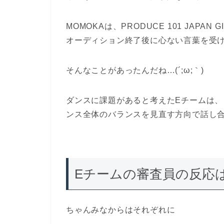
MOMOKAは、PRODUCE 101 JAP
オーディション終了後に心ない言葉を受
そんなことがあったんだね…(´;ω;｀)
ダンスに課題があると考えたEチームは、
ンス全体のバランスを見直す方向で話し
Eチームの審査員の反応
ちゃんみなからはそれぞれに