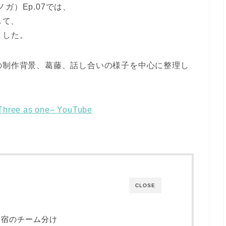
ノガ）Ep.07では、
して、
ました。
の制作背景、葛藤、話し合いの様子を中心に整理し
Three as one– YouTube
CLOSE
合宿のチーム分け