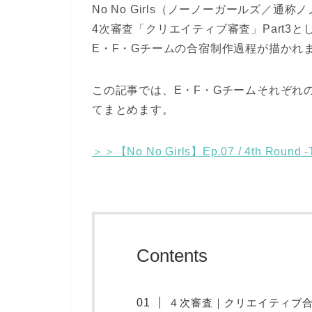
No No Girls（ノーノーガールズ／通称ノ
4次審査「クリエイティブ審査」Part3と
E・F・Gチームの合宿制作過程が描かれ
この記事では、E・F・Gチームそれぞれ
てまとめます。
＞＞【No No Girls】Ep.07 / 4th Round -
Contents
４次審査｜クリエイティブ