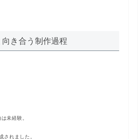
と向き合う制作過程
曲は未経験。
成されました。