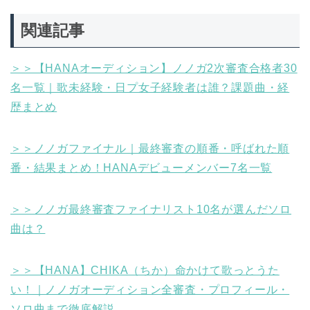
関連記事
＞＞【HANAオーディション】ノノガ2次審査合格者30
名一覧｜歌未経験・日プ女子経験者は誰？課題曲・経
歴まとめ
＞＞ノノガファイナル｜最終審査の順番・呼ばれた順
番・結果まとめ！HANAデビューメンバー7名一覧
＞＞ノノガ最終審査ファイナリスト10名が選んだソロ
曲は？
＞＞【HANA】CHIKA（ちか）命かけて歌っとうた
い！｜ノノガオーディション全審査・プロフィール・
ソロ曲まで徹底解説