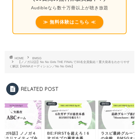
Audibleなら数十万冊以上が聴き放題
≫ 無料体験はこちら ≪
HOME
BMSG
【ノノガ12話】No No Girls THE FINALで30名全員集結！重大発表をわかりやす
く解説【HANAオーディション／No No Girls】
RELATED POST
G
BMSG
BMSG
ノノガ6話】ノノガ４
BE:FIRSTを超えろ！6
ラスピ最終グループ
審査クリエイティブ合
次ガチプロ審査本番
の全貌 BMSGオー