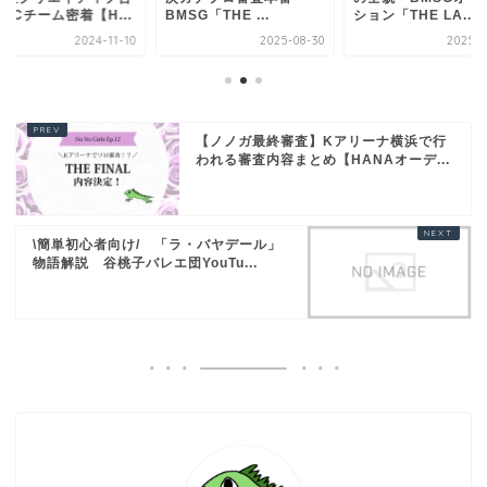
BCチーム密着【H...
BMSG「THE ...
ション「THE LA...
2024-11-10
2025-08-30
2025-0
【ノノガ最終審査】Kアリーナ横浜で行
われる審査内容まとめ【HANAオーデ...
\簡単初心者向け/ 「ラ・バヤデール」
物語解説 谷桃子バレエ団YouTu...