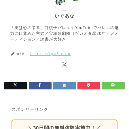
いぐあな
「美は心の栄養」谷桃子バレエ団YouTubeでバレエの魅
力に目覚めた主婦／宝塚歌劇団（ヅカオタ歴20年）／オ
ーディション／読書が大好き
https://igu3.com
BLOG：
スポンサーリンク
＼30日間の無料体験実施中！／