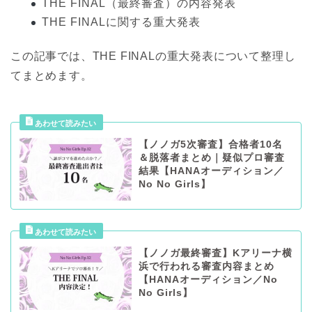
THE FINAL（最終審査）の内容発表
THE FINALに関する重大発表
この記事では、THE FINALの重大発表について整理し
てまとめます。
【ノノガ5次審査】合格者10名
＆脱落者まとめ｜疑似プロ審査
結果【HANAオーディション／
No No Girls】
【ノノガ最終審査】Kアリーナ横
浜で行われる審査内容まとめ
【HANAオーディション／No
No Girls】