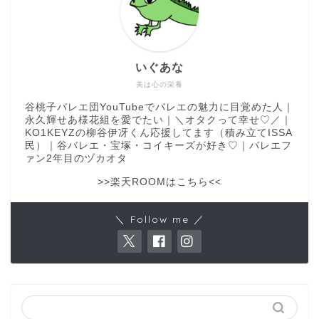
いぐあな
美は心の栄養
谷桃子バレエ団YouTubeでバレエの魅力に目覚めた人｜
永久輝せあ様花組を愛でたい｜＼オタクって幸せ♡／｜
KO1KEYZの柳谷伊冴くん応援してます（積み立てISSA
民）｜谷バレエ・宝塚・コイキーズが好き♡｜バレエフ
ァン2年目のヅカオタ
>>楽天ROOMはこちら<<
＼ Follow me ／