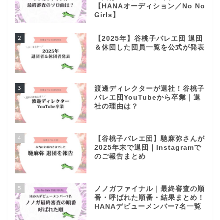
【HANAオーディション／No No
Girls】
2
【2025年】谷桃子バレエ団 退団
＆休団した団員一覧を公式が発表
3
渡邊ディレクターが退社！谷桃子
バレエ団YouTubeから卒業｜退
社の理由は？
4
【谷桃子バレエ団】馳麻弥さんが
2025年末で退団｜Instagramで
のご報告まとめ
5
ノノガファイナル｜最終審査の順
番・呼ばれた順番・結果まとめ！
HANAデビューメンバー7名一覧