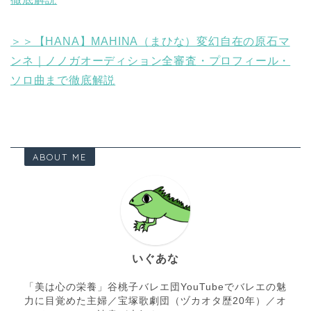
＞＞【HANA】MAHINA（まひな）変幻自在の原石マ
ンネ｜ノノガオーディション全審査・プロフィール・
ソロ曲まで徹底解説
ABOUT ME
いぐあな
「美は心の栄養」谷桃子バレエ団YouTubeでバレエの魅
力に目覚めた主婦／宝塚歌劇団（ヅカオタ歴20年）／オ