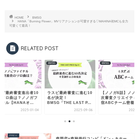
HOME
BMSG
HANA「Burning Flower」MVリアクションが可愛すぎる♡MAHINA初MCも全力
可愛くて最高！
RELATED POST
G
BMSG
BMSG
ノガ最終審査進出者10
ラスピ最終審査に進む10
【ノノガ6話】ノノ
のソロ曲は？ノノガフ
名が決定！
次審査クリエイティ
ナル【HANAオ...
BMSG「THE LAST P...
宿ABCチーム密着【H.
2025-01-04
2025-09-06
2024-
森岡恋×森脇崇行コンビ「ドン・キホー