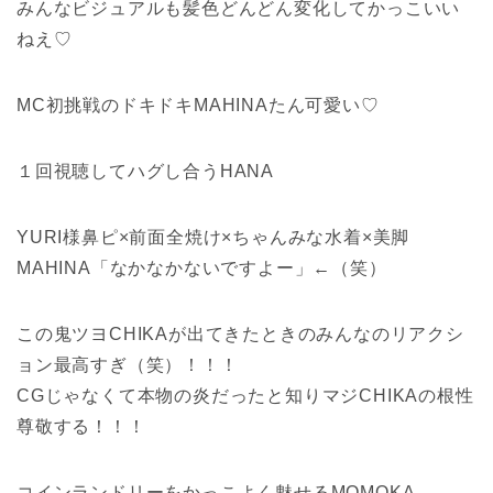
みんなビジュアルも髪色どんどん変化してかっこいい
ねえ♡
MC初挑戦のドキドキMAHINAたん可愛い♡
１回視聴してハグし合うHANA
YURI様鼻ピ×前面全焼け×ちゃんみな水着×美脚
MAHINA「なかなかないですよー」←（笑）
この鬼ツヨCHIKAが出てきたときのみんなのリアクシ
ョン最高すぎ（笑）！！！
CGじゃなくて本物の炎だったと知りマジCHIKAの根性
尊敬する！！！
コインランドリーをかっこよく魅せるMOMOKA