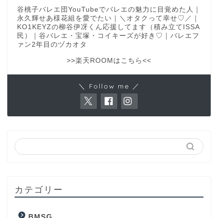
谷桃子バレエ団YouTubeでバレエの魅力に目覚めた人｜
永久輝せあ様花組を愛でたい｜＼オタクって幸せ♡／｜
KO1KEYZの柳谷伊冴くん応援してます（積み立てISSA
民）｜谷バレエ・宝塚・コイキーズが好き♡｜バレエフ
ァン2年目のヅカオタ
>>楽天ROOMはこちら<<
＼ Follow me ／
カテゴリー
BMSG