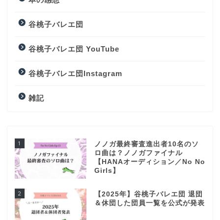
谷桃子バレエ団
谷桃子バレエ団 YouTube
谷桃子バレエ団Instagram
雑記
1
ノノガ最終審査進出者10名のソ
ロ曲は？ノノガファイナル
【HANAオーディション／No No
Girls】
2
【2025年】谷桃子バレエ団 退団
＆休団した団員一覧を公式が発表