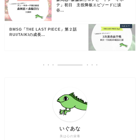
テ」初日 主役降板エピソードに涙
谷...
BMSG「THE LAST PIECE」第２話
RUI/TAIKIの成長...
いぐあな
美は心の栄養