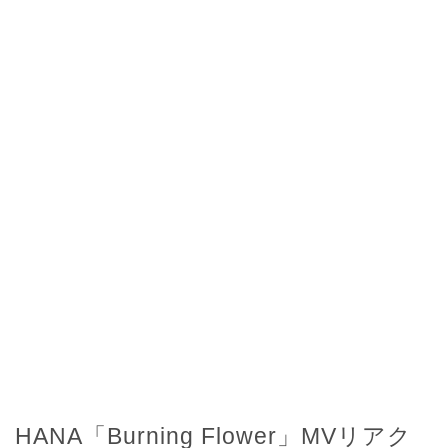
HANA「Burning Flower」MVリアク