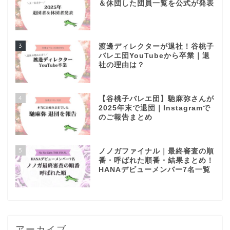
＆休団した団員一覧を公式が発表
3
渡邊ディレクターが退社！谷桃子
バレエ団YouTubeから卒業｜退
社の理由は？
4
【谷桃子バレエ団】馳麻弥さんが
2025年末で退団｜Instagramで
のご報告まとめ
5
ノノガファイナル｜最終審査の順
番・呼ばれた順番・結果まとめ！
HANAデビューメンバー7名一覧
アーカイブ