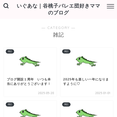
いぐあな｜谷桃子バレエ団好きママ
のブログ
― CATEGORY ―
雑記
雑記
雑記
ブログ開設１周年 いつも本
2025年も楽しい一年になりま
当にありがとうございます！
すように♡
2025-05-20
2025-01-01
雑記
雑記