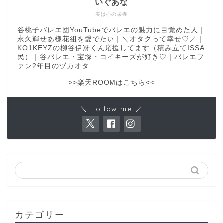
いぐあな
美は心の栄養
谷桃子バレエ団YouTubeでバレエの魅力に目覚めた人｜
永久輝せあ様花組を愛でたい｜＼オタクって幸せ♡／｜
KO1KEYZの柳谷伊冴くん応援してます（積み立てISSA
民）｜谷バレエ・宝塚・コイキーズが好き♡｜バレエフ
ァン2年目のヅカオタ
>>楽天ROOMはこちら<<
＼ Follow me ／
カテゴリー