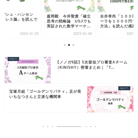
ンデシュ・ハンセン
森岡毅 今井聖貴「確立
永井孝尚「１００円
ストレス脳」を読んで
思考の戦略論 USJでも
ーラを１０００円で
実証された数学マーケ...
方法」を読んだ感想
2024-12-20
2025-02-04
2025-0
【ノノガ9話】5次疑似プロ審査Aチーム
（KINISHY）密着まとめ｜「T...
宝塚月組「ゴールデンリバティ」足が長
いちなつさんと立派な機関車