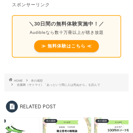
スポンサーリンク
＼30日間の無料体験実施中！／
Audibleなら数十万冊以上が聴き放題
≫ 無料体験はこちら ≪
HOME
本の感想
佐藤舞（サトマイ）「あっという間に人は死ぬから」を読んで
RELATED POST
感想
本の感想
本の感想