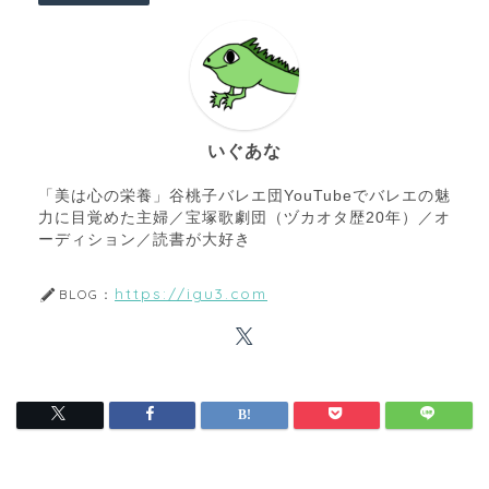
いぐあな
「美は心の栄養」谷桃子バレエ団YouTubeでバレエの魅
力に目覚めた主婦／宝塚歌劇団（ヅカオタ歴20年）／オ
ーディション／読書が大好き
https://igu3.com
BLOG：