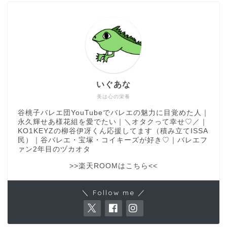
いぐあな
美は心の栄養
谷桃子バレエ団YouTubeでバレエの魅力に目覚めた人｜
永久輝せあ様花組を愛でたい｜＼オタクって幸せ♡／｜
KO1KEYZの柳谷伊冴くん応援してます（積み立てISSA
民）｜谷バレエ・宝塚・コイキーズが好き♡｜バレエフ
ァン2年目のヅカオタ
>>楽天ROOMはこちら<<
＼ Follow me ／