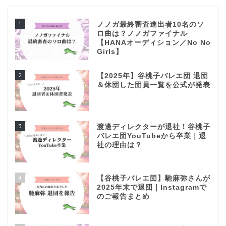
1
ノノガ最終審査進出者10名のソ
ロ曲は？ノノガファイナル
【HANAオーディション／No No
Girls】
2
【2025年】谷桃子バレエ団 退団
＆休団した団員一覧を公式が発表
3
渡邊ディレクターが退社！谷桃子
バレエ団YouTubeから卒業｜退
社の理由は？
4
【谷桃子バレエ団】馳麻弥さんが
2025年末で退団｜Instagramで
のご報告まとめ