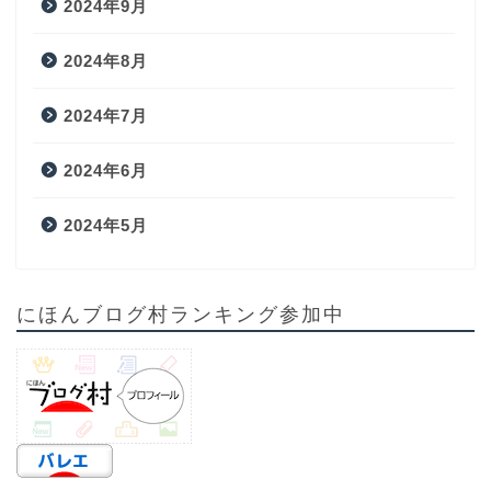
2024年9月
2024年8月
2024年7月
2024年6月
2024年5月
にほんブログ村ランキング参加中