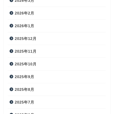
2026年3月
2026年2月
2026年1月
2025年12月
2025年11月
2025年10月
2025年9月
2025年8月
2025年7月