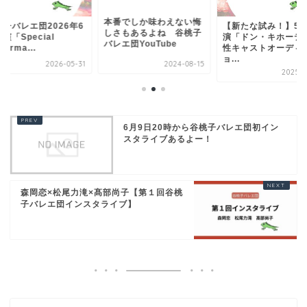
本番でしか味わえない悔
桃子バレエ団2026年6
【新たな試み！】5
しさもあるよね 谷桃子
演「Special
演「ドン・キホーテ
バレエ団YouTube
forma...
性キャストオーディ
ョ...
2026-05-31
2024-08-15
2025-0
6月9日20時から谷桃子バレエ団初イン
スタライブあるよー！
森岡恋×松尾力滝×髙部尚子【第１回谷桃
子バレエ団インスタライブ】