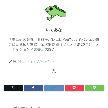
いぐあな
「美は心の栄養」谷桃子バレエ団YouTubeでバレエの魅
力に目覚めた主婦／宝塚歌劇団（ヅカオタ歴20年）／オ
ーディション／読書が大好き
https://igu3.com
BLOG：
スポンサーリンク