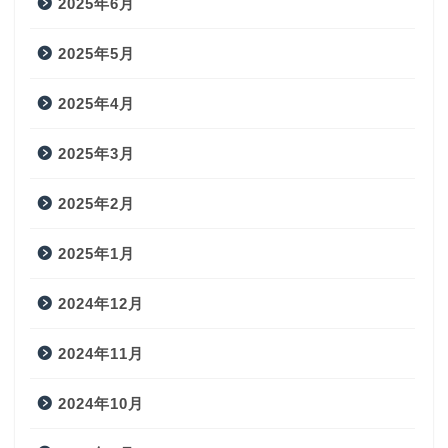
2025年6月
2025年5月
2025年4月
2025年3月
2025年2月
2025年1月
2024年12月
2024年11月
2024年10月