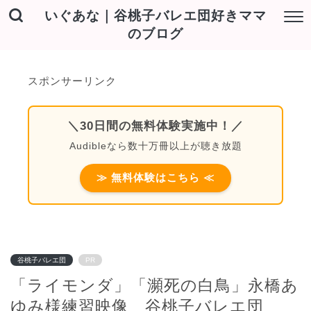
いぐあな｜谷桃子バレエ団好きママ
のブログ
スポンサーリンク
＼30日間の無料体験実施中！／
Audibleなら数十万冊以上が聴き放題
≫ 無料体験はこちら ≪
谷桃子バレエ団
PR
「ライモンダ」「瀕死の白鳥」永橋あ
ゆみ様練習映像 谷桃子バレエ団