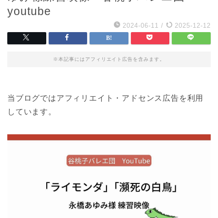
youtube
2024-06-11
/
2025-12-12
※本記事にはアフィリエイト広告を含みます。
当ブログではアフィリエイト・アドセンス広告を利用
しています。