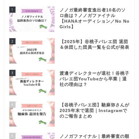
1
ノノガ最終審査進出者10名のソ
ロ曲は？ノノガファイナル
【HANAオーディション／No No
Girls】
2
【2025年】谷桃子バレエ団 退団
＆休団した団員一覧を公式が発表
3
渡邊ディレクターが退社！谷桃子
バレエ団YouTubeから卒業｜退
社の理由は？
4
【谷桃子バレエ団】馳麻弥さんが
2025年末で退団｜Instagramで
のご報告まとめ
5
ノノガファイナル｜最終審査の順